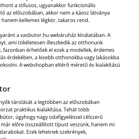
tthont a stílusos, ugyanakkor funkcionális
ató az előszobában, akkor nem a káosz látványa
 hanem kellemes légkör, takaros rend.
gyaránt a vasbutor.hu webáruház kínálatában. A
yt, ami tökéletesen illeszkedik az otthonunk
n, fazonban érhetőek el ezek a modellek, érdemes
álás érdekében, a kisebb otthonokba vagy lakásokba
oksolni. A webshopban eltérő méretű és kialakítású
tor
ernyők tárolását a legtöbben az előszobában
torzat praktikus kialakítása. Tehát több
 bútor, úgyhogy nagy odafigyeléssel célszerű
y már előre összeállított típust veszünk, hanem mi
darabokat. Ezek lehetnek szekrények,