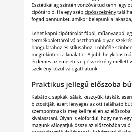
Esztétikailag szintén vonzóvá tud tenni egy o
cipőtároló. Ha egy szép
cipősszekrény
találh
fogad bennünket, amikor belépünk a lakásba,
Lehet kapni cipőtárolót fából, műanyagból e
termékpalettáról választhatunk olyan szekrén
hangulatához és stílusához. Többféle színbe
megtekinteni a kínálatot. A jobb helykihaszn
érdemes az emeletes cipősszekrény mellett v
szekrény közül válogathatunk.
Praktikus jellegű előszoba bú
Kabátok, sapkák, sálak, kesztyűk, táskák, es
biztosítják, ezért lényeges az ott található bú
szempontnak is meg kell feleljen az előszoba
kiválasztani. Olyan is előfordul, hogy nem eg
magunk válogatjuk össze az előszobába való 