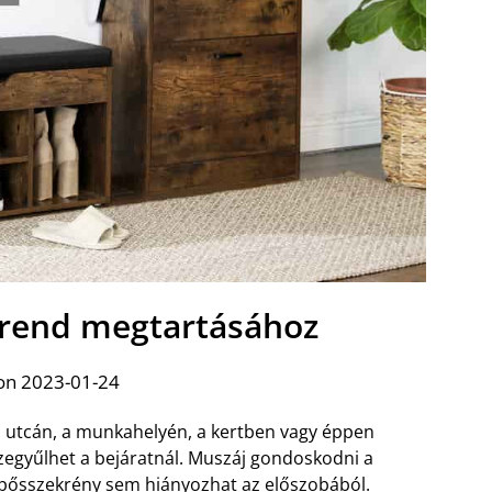
 rend megtartásához
on 2023-01-24
z utcán, a munkahelyén, a kertben vagy éppen
zegyűlhet a bejáratnál. Muszáj gondoskodni a
t cipősszekrény sem hiányozhat az előszobából.