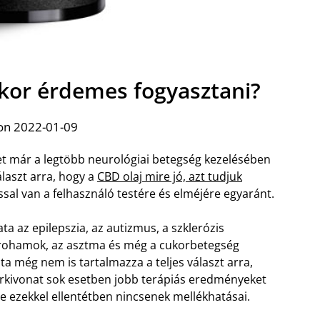
ikor érdemes fogyasztani?
on 2022-01-09
t már a legtöbb neurológiai betegség kezelésében
álaszt arra, hogy a
CBD olaj mire jó, azt tudjuk
ssal van a felhasználó testére és elméjére egyaránt.
a az epilepszia, az autizmus, a szklerózis
ikrohamok, az asztma és még a cukorbetegség
ta még nem is tartalmazza a teljes választ arra,
erkivonat sok esetben jobb terápiás eredményeket
 ezekkel ellentétben nincsenek mellékhatásai.