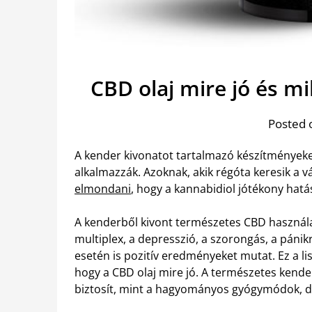
CBD olaj mire jó és m
Posted 
A kender kivonatot tartalmazó készítményeke
alkalmazzák. Azoknak, akik régóta keresik a v
elmondani
, hogy a kannabidiol jótékony hatá
A kenderből kivont természetes CBD használat
multiplex, a depresszió, a szorongás, a pán
esetén is pozitív eredményeket mutat. Ez a lis
hogy a CBD olaj mire jó. A természetes kend
biztosít, mint a hagyományos gyógymódok, de