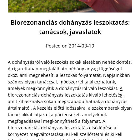
Biorezonanciás dohányzás leszoktatás:
tanácsok, javaslatok
Posted on 2014-03-19
A dohányzásról való leszokás sokak életében nehéz döntés.
A cigarettában megtalálható néhány anyag függőséget
okoz, ami megnehezíti a leszokás folyamatát. Napjainkban
számos olyan tanáccsal, módszerrel találkozhatunk,
amelyek megkönnyítik a dohányzásról való leszokást.
A
biorezonanciás dohányzás leszoktatás kiváló lehetőség
,
amit kihasználva sokan megszabadulhatnak a dohányzás
ártalmaitól. A kezelés előtti időszakra, a szakemberek olyan
tanácsokkal látják el a pácienseket, amelyeknek
megfogadásával megkönnyíthető a folyamat. A
biorezonanciás dohányzás leszoktatás első lépése a
környezet megváltoztatása.
Ki kell szellőztetni és ki kell