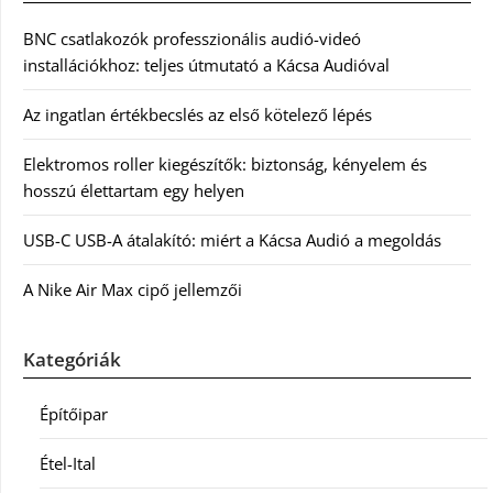
BNC csatlakozók professzionális audió-videó
installációkhoz: teljes útmutató a Kácsa Audióval
Az ingatlan értékbecslés az első kötelező lépés
Elektromos roller kiegészítők: biztonság, kényelem és
hosszú élettartam egy helyen
USB-C USB-A átalakító: miért a Kácsa Audió a megoldás
A Nike Air Max cipő jellemzői
Kategóriák
Építőipar
Étel-Ital