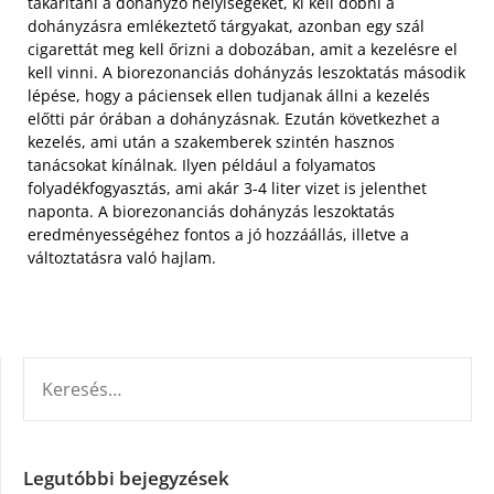
takarítani a dohányzó helyiségeket, ki kell dobni a
dohányzásra emlékeztető tárgyakat, azonban egy szál
cigarettát meg kell őrizni a dobozában, amit a kezelésre el
kell vinni. A biorezonanciás dohányzás leszoktatás második
lépése, hogy a páciensek ellen tudjanak állni a kezelés
előtti pár órában a dohányzásnak. Ezután következhet a
kezelés, ami után a szakemberek szintén hasznos
tanácsokat kínálnak. Ilyen például a folyamatos
folyadékfogyasztás, ami akár 3-4 liter vizet is jelenthet
naponta. A biorezonanciás dohányzás leszoktatás
eredményességéhez fontos a jó hozzáállás, illetve a
változtatásra való hajlam.
KERESÉS:
Legutóbbi bejegyzések