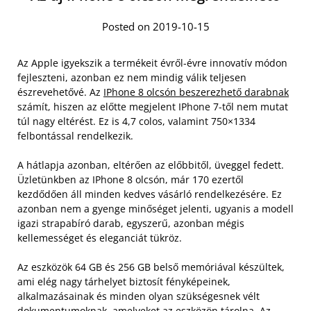
Posted on 2019-10-15
Az Apple igyekszik a termékeit évről-évre innovatív módon
fejleszteni, azonban ez nem mindig válik teljesen
észrevehetővé. Az
IPhone 8 olcsón beszerezhető darabnak
számít, hiszen az előtte megjelent IPhone 7-től nem mutat
túl nagy eltérést. Ez is 4,7 colos, valamint 750×1334
felbontással rendelkezik.
A hátlapja azonban, eltérően az előbbitől, üveggel fedett.
Üzletünkben az IPhone 8 olcsón, már 170 ezertől
kezdődően áll minden kedves vásárló rendelkezésére. Ez
azonban nem a gyenge minőséget jelenti, ugyanis a modell
igazi strapabíró darab, egyszerű, azonban mégis
kellemességet és eleganciát tükröz.
Az eszközök 64 GB és 256 GB belső memóriával készültek,
ami elég nagy tárhelyet biztosít fényképeinek,
alkalmazásainak és minden olyan szükségesnek vélt
dokumentumoknak, amelyeket az eszközön tárolna. Az