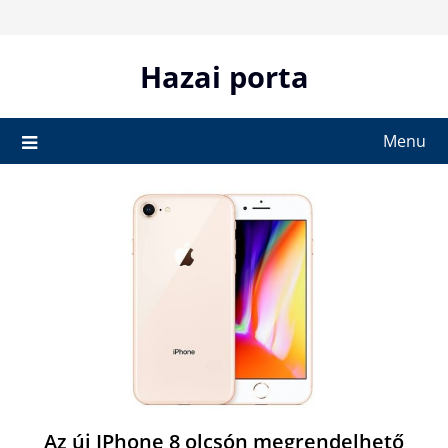
Skip
to
content
Hazai porta
Menu
Az új IPhone 8 olcsón megrendelhető