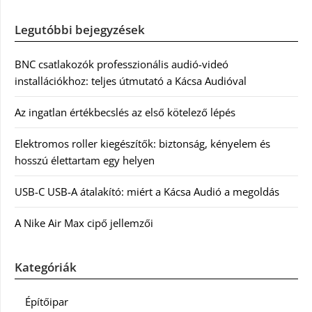
Legutóbbi bejegyzések
BNC csatlakozók professzionális audió-videó
installációkhoz: teljes útmutató a Kácsa Audióval
Az ingatlan értékbecslés az első kötelező lépés
Elektromos roller kiegészítők: biztonság, kényelem és
hosszú élettartam egy helyen
USB-C USB-A átalakító: miért a Kácsa Audió a megoldás
A Nike Air Max cipő jellemzői
Kategóriák
Építőipar