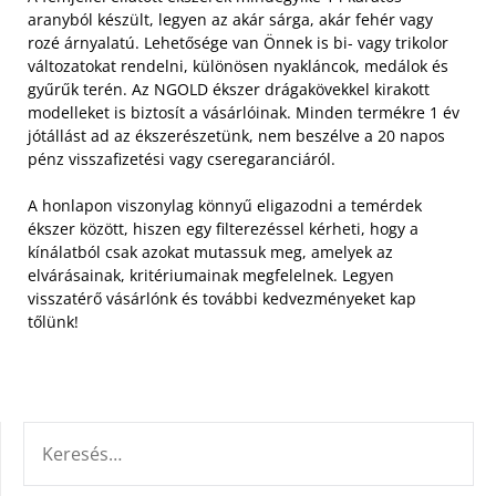
aranyból készült, legyen az akár sárga, akár fehér vagy
rozé árnyalatú. Lehetősége van Önnek is bi- vagy trikolor
változatokat rendelni, különösen nyakláncok, medálok és
gyűrűk terén. Az NGOLD ékszer drágakövekkel kirakott
modelleket is biztosít a vásárlóinak. Minden termékre 1 év
jótállást ad az ékszerészetünk, nem beszélve a 20 napos
pénz visszafizetési vagy cseregaranciáról.
A honlapon viszonylag könnyű eligazodni a temérdek
ékszer között, hiszen egy filterezéssel kérheti, hogy a
kínálatból csak azokat mutassuk meg, amelyek az
elvárásainak, kritériumainak megfelelnek. Legyen
visszatérő vásárlónk és további kedvezményeket kap
tőlünk!
KERESÉS: