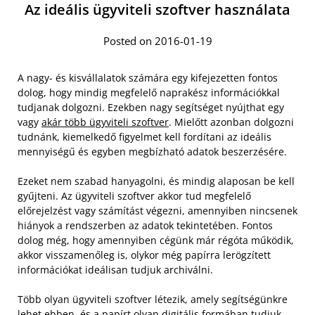
Az ideális ügyviteli szoftver használata
Posted on 2016-01-19
A nagy- és kisvállalatok számára egy kifejezetten fontos
dolog, hogy mindig megfelelő naprakész információkkal
tudjanak dolgozni. Ezekben nagy segítséget nyújthat egy
vagy
akár több ügyviteli szoftver
. Mielőtt azonban dolgozni
tudnánk, kiemelkedő figyelmet kell fordítani az ideális
mennyiségű és egyben megbízható adatok beszerzésére.
Ezeket nem szabad hanyagolni, és mindig alaposan be kell
gyűjteni. Az ügyviteli szoftver akkor tud megfelelő
előrejelzést vagy számítást végezni, amennyiben nincsenek
hiányok a rendszerben az adatok tekintetében. Fontos
dolog még, hogy amennyiben cégünk már régóta működik,
akkor visszamenőleg is, olykor még papírra lerögzített
információkat ideálisan tudjuk archiválni.
Több olyan ügyviteli szoftver létezik, amely segítségünkre
lehet ebben, és a papírt olyan digitális formában tudjuk