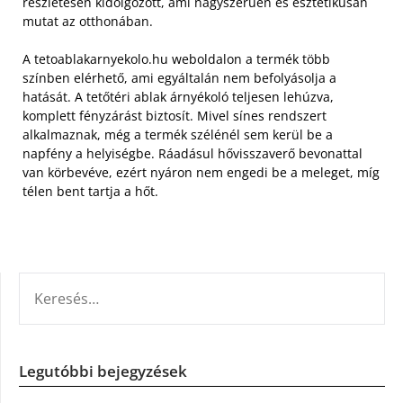
részletesen kidolgozott, ami nagyszerűen és esztétikusan
mutat az otthonában.
A tetoablakarnyekolo.hu weboldalon a termék több
színben elérhető, ami egyáltalán nem befolyásolja a
hatását. A tetőtéri ablak árnyékoló teljesen lehúzva,
komplett fényzárást biztosít. Mivel sínes rendszert
alkalmaznak, még a termék szélénél sem kerül be a
napfény a helyiségbe. Ráadásul hővisszaverő bevonattal
van körbevéve, ezért nyáron nem engedi be a meleget, míg
télen bent tartja a hőt.
KERESÉS:
Legutóbbi bejegyzések