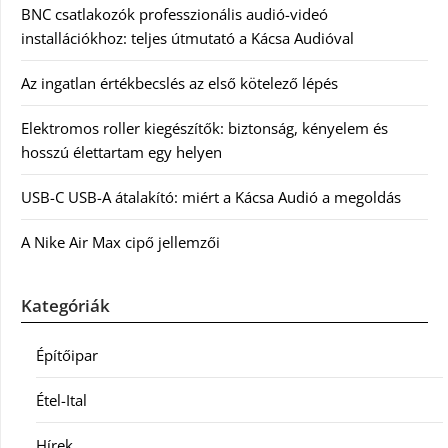
BNC csatlakozók professzionális audió-videó
installációkhoz: teljes útmutató a Kácsa Audióval
Az ingatlan értékbecslés az első kötelező lépés
Elektromos roller kiegészítők: biztonság, kényelem és
hosszú élettartam egy helyen
USB-C USB-A átalakító: miért a Kácsa Audió a megoldás
A Nike Air Max cipő jellemzői
Kategóriák
Építőipar
Étel-Ital
Hírek