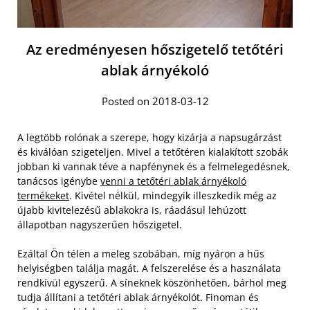
Az eredményesen hőszigetelő tetőtéri
ablak árnyékoló
Posted on 2018-03-12
A legtöbb rolónak a szerepe, hogy kizárja a napsugárzást
és kiválóan szigeteljen. Mivel a tetőtéren kialakított szobák
jobban ki vannak téve a napfénynek és a felmelegedésnek,
tanácsos igénybe
venni a tetőtéri ablak árnyékoló
termékeket
. Kivétel nélkül, mindegyik illeszkedik még az
újabb kivitelezésű ablakokra is, ráadásul lehúzott
állapotban nagyszerűen hőszigetel.
Ezáltal Ön télen a meleg szobában, míg nyáron a hűs
helyiségben találja magát. A felszerelése és a használata
rendkívül egyszerű. A síneknek köszönhetően, bárhol meg
tudja állítani a tetőtéri ablak árnyékolót. Finoman és