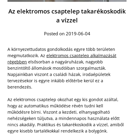
Az elektromos csaptelep takarékoskodik
a vízzel
Posted on 2019-06-04
A környezettudatos gondolkodás egyre több területen
megmutatkozik. Az
elektromos csaptelep alkalmazását
régebben
elsősorban a nagyáruházak, nagyobb
benzintöltő állomások mosdóiban szorgalmazták.
Napjainkban viszont a családi házak, irodaépületek
tervezésekor is egyre inkább előtérbe kerül ez a
berendezés.
Az elektromos csaptelep okozhat egy kis gondot azáltal,
hogy az automatikus működése révén tudni kell
működésre bírni. Viszont a kezdeti, elhanyagolható
nehézségeken túljutva, a mindennapos használata előtt
nincs akadály. Praktikus és takarékoskodik a vízzel, amiből
egyre kisebb tartalékokkal rendelkezik a bolygónk.