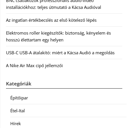
BNC csatlakozók professzionális audió-videó
installációkhoz: teljes útmutató a Kácsa Audióval
Az ingatlan értékbecslés az első kötelező lépés
Elektromos roller kiegészítők: biztonság, kényelem és
hosszú élettartam egy helyen
USB-C USB-A átalakító: miért a Kácsa Audió a megoldás
A Nike Air Max cipő jellemzői
Kategóriák
Építőipar
Étel-Ital
Hírek