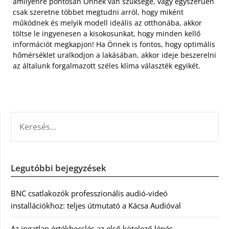
amilyenre pontosan Önnek van szüksége, vagy egyszerűen
csak szeretne többet megtudni arról, hogy miként
működnek és melyik modell ideális az otthonába, akkor
töltse le ingyenesen a kisokosunkat, hogy minden kellő
információt megkapjon! Ha Önnek is fontos, hogy optimális
hőmérséklet uralkodjon a lakásában, akkor ideje beszerelni
az általunk forgalmazott széles klíma választék egyikét.
KERESÉS:
Legutóbbi bejegyzések
BNC csatlakozók professzionális audió-videó
installációkhoz: teljes útmutató a Kácsa Audióval
Az ingatlan értékbecslés az első kötelező lépés