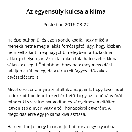
Az egyensúly kulcsa a klíma
Posted on 2016-03-22
Ha épp otthon ül és azon gondolkodik, hogy miként
menekülhetne meg a lakás forróságától úgy, hogy közben
nem kell a kinti még nagyobb melegben tartózkodnia,
akkor jó helyen jár! Az oldalunkon található széles klíma
választék segíti Önt abban, hogy hatékony megoldást
találjon a túl meleg, de akár a téli fagyos időszakok
átvészelésére is.
Mivel sokszor annyira zsúfoltak a napjaink, hogy kevés időt
tudunk otthon lenni, ezért érthető, hogy azt a néhány órát
mindenki szeretné nyugodtan és kényelmesen eltölteni,
legyen szó a nyári vagy a téli hónapokról egyaránt. A
megoldás erre egy jó klíma kiválasztása.
Ha nem tudja, hogy honnan juthat hozzá egy olyanhoz,