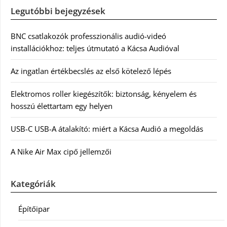
Legutóbbi bejegyzések
BNC csatlakozók professzionális audió-videó
installációkhoz: teljes útmutató a Kácsa Audióval
Az ingatlan értékbecslés az első kötelező lépés
Elektromos roller kiegészítők: biztonság, kényelem és
hosszú élettartam egy helyen
USB-C USB-A átalakító: miért a Kácsa Audió a megoldás
A Nike Air Max cipő jellemzői
Kategóriák
Építőipar