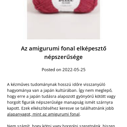
Az amigurumi fonal elképesztő
népszerűsége
Posted on 2022-05-25
A kézműves tudománynak hosszú időre visszanyúló
hagyománya van a japán kultúrában. Így nem meglepő,
hogy erre a japán tudásra alapozott gyönyörű kötött vagy
horgolt figurák népszerűsége manapság ismét szárnyra
kapott. Ezek elkészítéséhez keresve se találhatnánk jobb
alapanyagot, mint az amigurumi fonal
.
Nem számít, hogy kötni vagy horgolni szeretnénk, hiszen