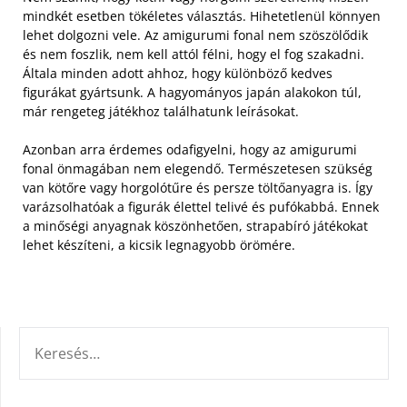
mindkét esetben tökéletes választás. Hihetetlenül könnyen
lehet dolgozni vele. Az amigurumi fonal nem szöszölődik
és nem foszlik, nem kell attól félni, hogy el fog szakadni.
Általa minden adott ahhoz, hogy különböző kedves
figurákat gyártsunk. A hagyományos japán alakokon túl,
már rengeteg játékhoz találhatunk leírásokat.
Azonban arra érdemes odafigyelni, hogy az amigurumi
fonal önmagában nem elegendő. Természetesen szükség
van kötőre vagy horgolótűre és persze töltőanyagra is. Így
varázsolhatóak a figurák élettel telivé és pufókabbá. Ennek
a minőségi anyagnak köszönhetően, strapabíró játékokat
lehet készíteni, a kicsik legnagyobb örömére.
KERESÉS: