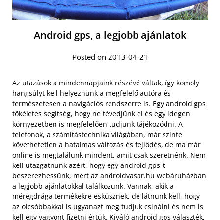
Android gps, a legjobb ajánlatok
Posted on 2013-04-21
Az utazások a mindennapjaink részévé váltak, így komoly
hangsúlyt kell helyeznünk a megfelelő autóra és
természetesen a navigációs rendszerre is.
Egy android gps
tökéletes segítség
, hogy ne tévedjünk el és egy idegen
környezetben is megfelelően tudjunk tájékozódni. A
telefonok, a számítástechnika világában, már szinte
követhetetlen a hatalmas változás és fejlődés, de ma már
online is megtalálunk mindent, amit csak szeretnénk. Nem
kell utazgatnunk azért, hogy egy android gps-t
beszerezhessünk, mert az androidvasar.hu webáruházban
a legjobb ajánlatokkal találkozunk.
Vannak, akik a
méregdrága termékekre esküsznek, de látnunk kell, hogy
az olcsóbbakkal is ugyanazt meg tudjuk csinálni és nem is
kell egy vagyont fizetni értük. Kiváló android gps választék,