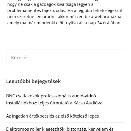
hogy ne csak a gazdagok kiváltsága legyen a
problémamentes tájékozódás. Ha a legjobb lehetőségekről
nem szeretne lemaradni, akkor nézzen be a webáruházba,
amely ma már mindenki előtt nyitva áll a nap 24 órájában.
KERESÉS:
Legutóbbi bejegyzések
BNC csatlakozók professzionális audió-videó
installációkhoz: teljes útmutató a Kácsa Audióval
Az ingatlan értékbecslés az első kötelező lépés
Elektromos roller kiegészítők: biztonság, kényelem és