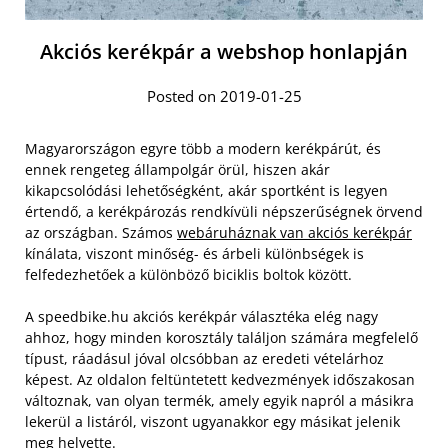
Akciós kerékpár a webshop honlapján
Posted on 2019-01-25
Magyarországon egyre több a modern kerékpárút, és
ennek rengeteg állampolgár örül, hiszen akár
kikapcsolódási lehetőségként, akár sportként is legyen
értendő, a kerékpározás rendkívüli népszerűségnek örvend
az országban. Számos
webáruháznak van akciós kerékpár
kínálata, viszont minőség- és árbeli különbségek is
felfedezhetőek a különböző biciklis boltok között.
A speedbike.hu akciós kerékpár választéka elég nagy
ahhoz, hogy minden korosztály találjon számára megfelelő
típust, ráadásul jóval olcsóbban az eredeti vételárhoz
képest. Az oldalon feltüntetett kedvezmények időszakosan
változnak, van olyan termék, amely egyik napról a másikra
lekerül a listáról, viszont ugyanakkor egy másikat jelenik
meg helyette.