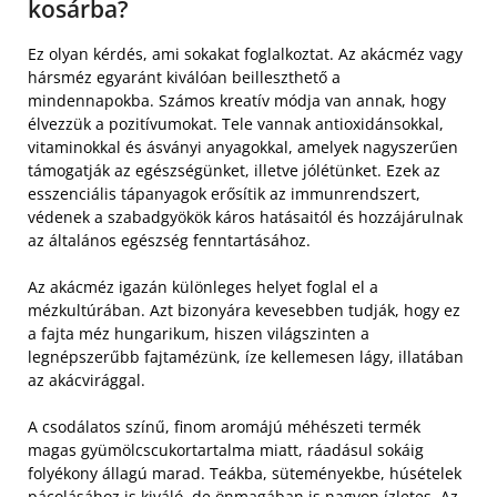
kosárba?
Ez olyan kérdés, ami sokakat foglalkoztat. Az akácméz vagy
hársméz egyaránt kiválóan beilleszthető a
mindennapokba. Számos kreatív módja van annak, hogy
élvezzük a pozitívumokat. Tele vannak antioxidánsokkal,
vitaminokkal és ásványi anyagokkal, amelyek nagyszerűen
támogatják az egészségünket, illetve jólétünket. Ezek az
esszenciális tápanyagok erősítik az immunrendszert,
védenek a szabadgyökök káros hatásaitól és hozzájárulnak
az általános egészség fenntartásához.
Az akácméz igazán különleges helyet foglal el a
mézkultúrában. Azt bizonyára kevesebben tudják, hogy ez
a fajta méz hungarikum, hiszen világszinten a
legnépszerűbb fajtamézünk, íze kellemesen lágy, illatában
az akácvirággal.
A csodálatos színű, finom aromájú méhészeti termék
magas gyümölcscukortartalma miatt, ráadásul sokáig
folyékony állagú marad. Teákba, süteményekbe, húsételek
pácolásához is kiváló, de önmagában is nagyon ízletes. Az