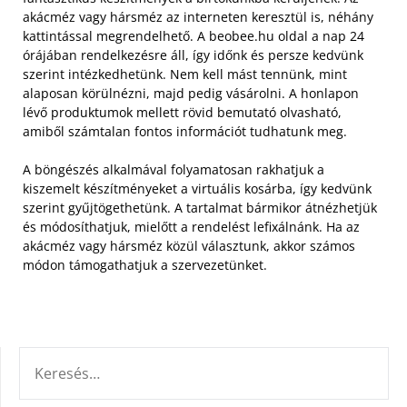
akácméz vagy hársméz az interneten keresztül is, néhány
kattintással megrendelhető. A beobee.hu oldal a nap 24
órájában rendelkezésre áll, így időnk és persze kedvünk
szerint intézkedhetünk. Nem kell mást tennünk, mint
alaposan körülnézni, majd pedig vásárolni. A honlapon
lévő produktumok mellett rövid bemutató olvasható,
amiből számtalan fontos információt tudhatunk meg.
A böngészés alkalmával folyamatosan rakhatjuk a
kiszemelt készítményeket a virtuális kosárba, így kedvünk
szerint gyűjtögethetünk. A tartalmat bármikor átnézhetjük
és módosíthatjuk, mielőtt a rendelést lefixálnánk. Ha az
akácméz vagy hársméz közül választunk, akkor számos
módon támogathatjuk a szervezetünket.
KERESÉS: