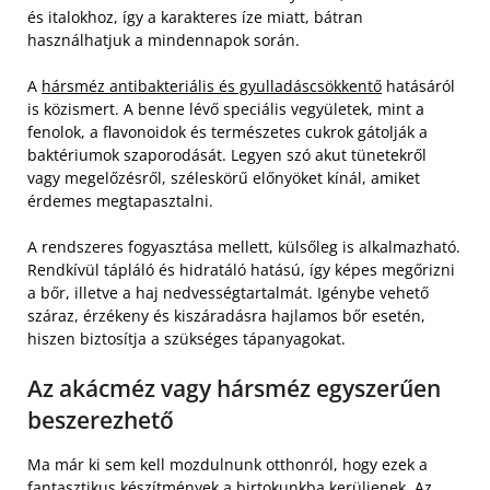
és italokhoz, így a karakteres íze miatt, bátran
használhatjuk a mindennapok során.
A
hársméz antibakteriális és gyulladáscsökkentő
hatásáról
is közismert. A benne lévő speciális vegyületek, mint a
fenolok, a flavonoidok és természetes cukrok gátolják a
baktériumok szaporodását. Legyen szó akut tünetekről
vagy megelőzésről, széleskörű előnyöket kínál, amiket
érdemes megtapasztalni.
A rendszeres fogyasztása mellett, külsőleg is alkalmazható.
Rendkívül tápláló és hidratáló hatású, így képes megőrizni
a bőr, illetve a haj nedvességtartalmát. Igénybe vehető
száraz, érzékeny és kiszáradásra hajlamos bőr esetén,
hiszen biztosítja a szükséges tápanyagokat.
Az akácméz vagy hársméz egyszerűen
beszerezhető
Ma már ki sem kell mozdulnunk otthonról, hogy ezek a
fantasztikus készítmények a birtokunkba kerüljenek. Az