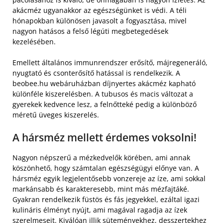
akácméz ugyanakkor az egészségünket is védi. A téli
hónapokban különösen javasolt a fogyasztása, mivel
nagyon hatásos a felső légúti megbetegedések
kezelésében.
Emellett általános immunrendszer erősítő, májregeneráló,
nyugtató és csonterősítő hatással is rendelkezik. A
beobee.hu webáruházban díjnyertes akácméz kapható
különféle kiszerelésben. A tubusos és macis változat a
gyerekek kedvence lesz, a felnőtteké pedig a különböző
méretű üveges kiszerelés.
A hársméz mellett érdemes voksolni!
Nagyon népszerű a mézkedvelők körében, ami annak
köszönhető, hogy számtalan egészségügyi előnye van. A
hársméz egyik legjelentősebb vonzereje az íze, ami sokkal
markánsabb és karakteresebb, mint más mézfajtáké.
Gyakran rendelkezik füstös és fás jegyekkel, ezáltal igazi
kulináris élményt nyújt, ami magával ragadja az ízek
szerelmeseit. Kiválóan illik süteményekhez, desszertekhez