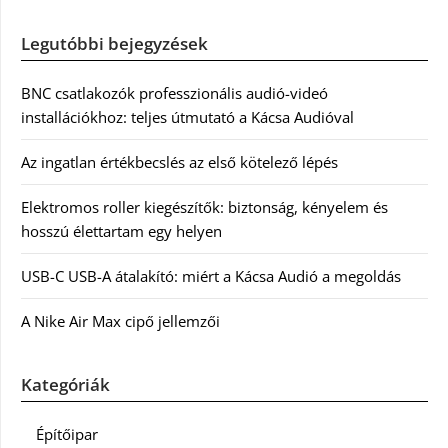
Legutóbbi bejegyzések
BNC csatlakozók professzionális audió-videó
installációkhoz: teljes útmutató a Kácsa Audióval
Az ingatlan értékbecslés az első kötelező lépés
Elektromos roller kiegészítők: biztonság, kényelem és
hosszú élettartam egy helyen
USB-C USB-A átalakító: miért a Kácsa Audió a megoldás
A Nike Air Max cipő jellemzői
Kategóriák
Építőipar