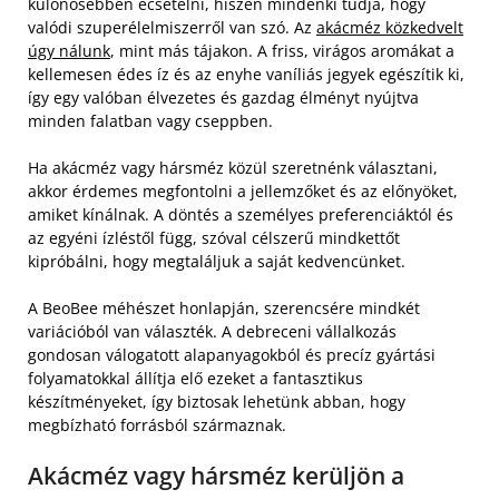
különösebben ecsetelni, hiszen mindenki tudja, hogy
valódi szuperélelmiszerről van szó. Az
akácméz közkedvelt
úgy nálunk
, mint más tájakon. A friss, virágos aromákat a
kellemesen édes íz és az enyhe vaníliás jegyek egészítik ki,
így egy valóban élvezetes és gazdag élményt nyújtva
minden falatban vagy cseppben.
Ha akácméz vagy hársméz közül szeretnénk választani,
akkor érdemes megfontolni a jellemzőket és az előnyöket,
amiket kínálnak. A döntés a személyes preferenciáktól és
az egyéni ízléstől függ, szóval célszerű mindkettőt
kipróbálni, hogy megtaláljuk a saját kedvencünket.
A BeoBee méhészet honlapján, szerencsére mindkét
variációból van választék. A debreceni vállalkozás
gondosan válogatott alapanyagokból és precíz gyártási
folyamatokkal állítja elő ezeket a fantasztikus
készítményeket, így biztosak lehetünk abban, hogy
megbízható forrásból származnak.
Akácméz vagy hársméz kerüljön a