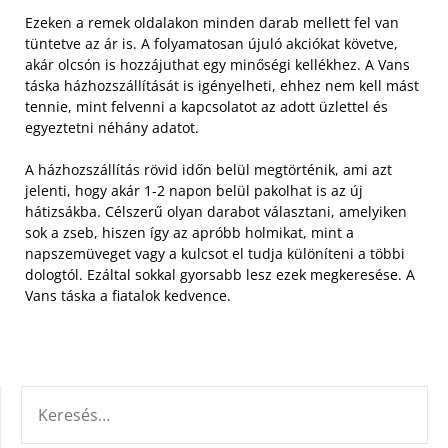
Ezeken a remek oldalakon minden darab mellett fel van
tüntetve az ár is. A folyamatosan újuló akciókat követve,
akár olcsón is hozzájuthat egy minőségi kellékhez. A Vans
táska házhozszállítását is igényelheti, ehhez nem kell mást
tennie, mint felvenni a kapcsolatot az adott üzlettel és
egyeztetni néhány adatot.
A házhozszállítás rövid időn belül megtörténik, ami azt
jelenti, hogy akár 1-2 napon belül pakolhat is az új
hátizsákba. Célszerű olyan darabot választani, amelyiken
sok a zseb, hiszen így az apróbb holmikat, mint a
napszemüveget vagy a kulcsot el tudja különíteni a többi
dologtól. Ezáltal sokkal gyorsabb lesz ezek megkeresése. A
Vans táska a fiatalok kedvence.
KERESÉS: