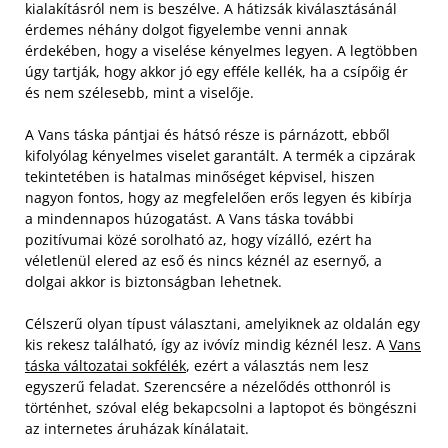
kialakításról nem is beszélve. A hátizsák kiválasztásánál
érdemes néhány dolgot figyelembe venni annak
érdekében, hogy a viselése kényelmes legyen. A legtöbben
úgy tartják, hogy akkor jó egy efféle kellék, ha a csípőig ér
és nem szélesebb, mint a viselője.
A Vans táska pántjai és hátsó része is párnázott, ebből
kifolyólag kényelmes viselet garantált. A termék a cipzárak
tekintetében is hatalmas minőséget képvisel, hiszen
nagyon fontos, hogy az megfelelően erős legyen és kibírja
a mindennapos húzogatást. A Vans táska további
pozitívumai közé sorolható az, hogy vízálló, ezért ha
véletlenül elered az eső és nincs kéznél az esernyő, a
dolgai akkor is biztonságban lehetnek.
Célszerű olyan típust választani, amelyiknek az oldalán egy
kis rekesz található, így az ivóvíz mindig kéznél lesz. A
Vans
táska változatai sokfélék
, ezért a választás nem lesz
egyszerű feladat. Szerencsére a nézelődés otthonról is
történhet, szóval elég bekapcsolni a laptopot és böngészni
az internetes áruházak kínálatait.