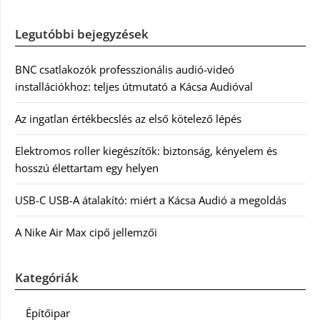
Legutóbbi bejegyzések
BNC csatlakozók professzionális audió-videó
installációkhoz: teljes útmutató a Kácsa Audióval
Az ingatlan értékbecslés az első kötelező lépés
Elektromos roller kiegészítők: biztonság, kényelem és
hosszú élettartam egy helyen
USB-C USB-A átalakító: miért a Kácsa Audió a megoldás
A Nike Air Max cipő jellemzői
Kategóriák
Építőipar