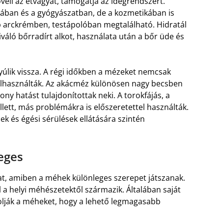
veli az étvágyat, támogatja az idegrendszert.
ában és a gyógyászatban, de a kozmetikában is
bb arckrémben, testápolóban megtalálható. Hidratál
iváló bőrradírt alkot, használata után a bőr üde és
lik vissza. A régi időkben a mézeket nemcsak
elhasználták. Az akácméz különösen nagy becsben
ny hatást tulajdonítottak neki. A torokfájás, a
ett, más problémákra is előszeretettel használták.
k és égési sérülések ellátására szintén
eges
mat, amiben a méhek különleges szerepet játszanak.
 a helyi méhészetektől származik. Általában saját
ják a méheket, hogy a lehető legmagasabb