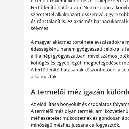
étrendünk kiemelkedő részét is képezheti. Nö
Fertőtlenítő hatása van. Nem csupán a konyh
szeretettel alkalmazott összetevő. Egyre tö
és ránctalanít is. Az akácméz barnacukorral k
selymes.
A magyar akácméz története évszázadokra nyú
édességként, hanem gyógyászati célokra is f
állt a népi gyógyászatban, mivel számos jótéko
köhögés és egyéb légúti megbetegedések mell
A fertőtlenítő hatásának köszönhetően, a sebe
alkalmazták.
A termelői méz igazán különl
Az előállítása bonyolult és csodálatos folya
A termelői méz olyan termék, ami közvetlenül
méhészeteket működtetnek és gondosan ápol
minőségű mézhez jussanak a fogyasztók.