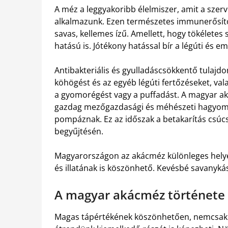
A méz a leggyakoribb élelmiszer, amit a szer
alkalmazunk. Ezen természetes immunerősí
savas, kellemes ízű. Amellett, hogy tökélete
hatású is. Jótékony hatással bír a légúti és e
Antibakteriális és gyulladáscsökkentő tulajdo
köhögést és az egyéb légúti fertőzéseket, val
a gyomorégést vagy a puffadást. A magyar a
gazdag mezőgazdasági és méhészeti hagyomán
pompáznak. Ez az időszak a betakarítás csúc
begyűjtésén.
Magyarországon az akácméz különleges helyet 
és illatának is köszönhető. Kevésbé savanykás
A magyar akácméz története
Magas tápértékének köszönhetően, nemcsak 