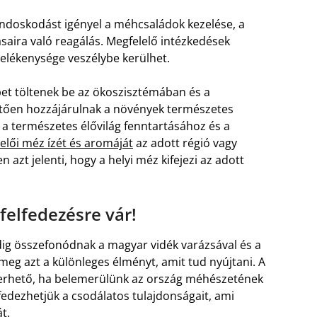
ndoskodást igényel a méhcsaládok kezelése, a
saira való reagálás. Megfelelő intézkedések
elékenysége veszélybe kerülhet.
pet töltenek be az ökoszisztémában és a
ően hozzájárulnak a növények természetes
 természetes élővilág fenntartásához és a
elői méz ízét és aromáját
az adott régió vagy
 azt jelenti, hogy a helyi méz kifejezi az adott
elfedezésre vár!
mindig összefonódnak a magyar vidék varázsával és a
eg azt a különleges élményt, amit tud nyújtani. A
rhető, ha belemerülünk az ország méhészetének
fedezhetjük a csodálatos tulajdonságait, ami
t.