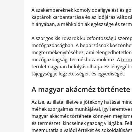
A szakembereknek komoly odafigyelést és go
kaptárok karbantartása és az időjárás változá
hiányában, a méhkolóniák egészsége és term
A szorgos kis rovarok kulcsfontosságú szere
mezőgazdaságban. A beporzásnak köszönhet
megtermékenyítéséhez, ami elengedhetetlen a
mezőgazdagsági terméshozamokhoz. A
term
terület nagyban befolyásolhatja. Ez lényegében
tájegység jellegzetességeit és egyediségét.
A magyar akácméz története f
Az íze, az illata, illetve a jótékony hatásai 
méhek szorgalmas munkájával, így teremtve m
magyar akácméz története könnyen megisme
és természeti kincseinek gazdag világába. Fel
megmutatja a valódi értékét és sokoldalúságá