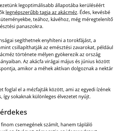
vezetünk legoptimálisabb állapotába kerüléséért
tők
legnépszerűbb tagja az akácméz
. Édes, kevésbé
s süteményekbe, teához, kávéhoz, még méregtelenítő
mésztési panaszokra.
nságai segíthetnek enyhíteni a torokfájást, a
amint csillapíthatják az emésztési zavarokat, például
kácméz története mélyen gyökerezik az ország
yaiban. Az akácfa virágai május és június között
spontja, amikor a méhek aktívan dolgoznak a nektár
foglal el a mézfajták között, ami az egyedi ízének
, így sokaknak különleges élvezetet nyújt.
 érdekes
finom csemegének számít, hanem tápláló