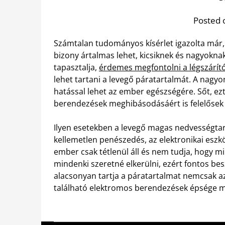
Posted 
Számtalan tudományos kísérlet igazolta már
bizony ártalmas lehet, kicsiknek és nagyokna
tapasztalja,
érdemes megfontolni a légszárít
lehet tartani a levegő páratartalmát. A nagy
hatással lehet az ember egészségére. Sőt, ezt 
berendezések meghibásodásáért is felelősek 
Ilyen esetekben a levegő magas nedvességtar
kellemetlen penészedés, az elektronikai esz
ember csak tétlenül áll és nem tudja, hogy m
mindenki szeretné elkerülni, ezért fontos be
alacsonyan tartja a páratartalmat nemcsak a
található elektromos berendezések épsége mi