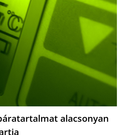
 páratartalmat alacsonyan
artja