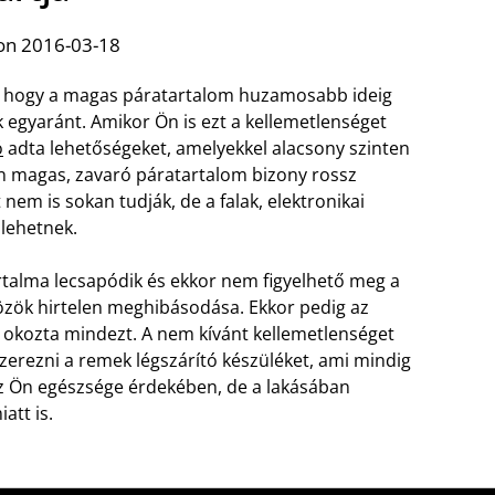
on 2016-03-18
, hogy a magas páratartalom huzamosabb ideig
k egyaránt. Amikor Ön is ezt a kellemetlenséget
ó
adta lehetőségeket, amelyekkel alacsony szinten
on magas, zavaró páratartalom bizony rossz
nem is sokan tudják, de a falak, elektronikai
lehetnek.
talma lecsapódik és ekkor nem figyelhető meg a
közök hirtelen meghibásodása. Ekkor pedig az
i okozta mindezt. A nem kívánt kellemetlenséget
szerezni a remek légszárító készüléket, ami mindig
z Ön egészsége érdekében, de a lakásában
att is.