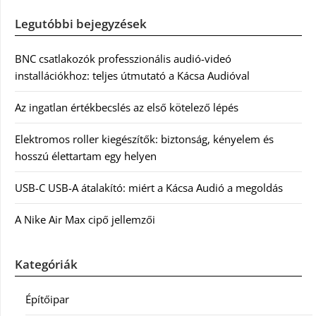
Legutóbbi bejegyzések
BNC csatlakozók professzionális audió-videó
installációkhoz: teljes útmutató a Kácsa Audióval
Az ingatlan értékbecslés az első kötelező lépés
Elektromos roller kiegészítők: biztonság, kényelem és
hosszú élettartam egy helyen
USB-C USB-A átalakító: miért a Kácsa Audió a megoldás
A Nike Air Max cipő jellemzői
Kategóriák
Építőipar