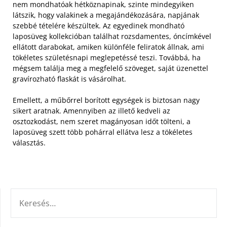
nem mondhatóak hétköznapinak, szinte mindegyiken
látszik, hogy valakinek a megajándékozására, napjának
szebbé tételére készültek.
Az egyedinek mondható
laposüveg kollekcióban találhat rozsdamentes, óncímkével
ellátott darabokat, amiken különféle feliratok állnak, ami
tökéletes születésnapi meglepetéssé teszi. Továbbá, ha
mégsem találja meg a megfelelő szöveget, saját üzenettel
gravírozható flaskát is vásárolhat.
Emellett, a műbőrrel borított egységek is biztosan nagy
sikert aratnak. Amennyiben az illető kedveli az
osztozkodást, nem szeret magányosan időt tölteni, a
laposüveg szett több pohárral ellátva lesz a tökéletes
választás.
KERESÉS: