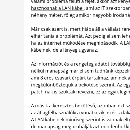
valami probléma felüti a fejét, akkor azt ké
hasznosnak a LAN kábel
, ami az IT szektorba
néhány méter, főleg amikor nagyobb irodahá
Már csak azért is, mert hiába áll a vállalat r
elhárítania a problémát. Azt pedig el sem leh
ha az internet működése meghibásodik. A LA
kábelnek, de a lényeg ugyanaz.
Az információt és a rengeteg adatot továbbít
nélkül manapság már el sem tudnánk képzelni
ami 8 eres csavart érpárt tartalmaz, aminek a
megkülönböztetjük a bekötése szerint. Az eg
patch-nak is szoktak nevezni, ez az egyik legi
A másik a keresztes bekötésű, azonban ezt sz
az átlagfelhasználókra vonatkozik, ezért a l
A LAN kábelnek minőség szerint is vannak elté
de manapság megpróbálják azt mindenhol kics