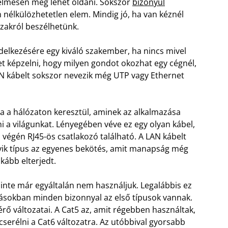
nyelmesen meg lehet oldani. Sokszor
bizonyul
n nélkülözhetetlen elem. Mindig jó, ha van kéznél
zakról beszélhetünk.
endelkezésére egy kiváló szakember, ha nincs mivel
et képzelni, hogy milyen gondot okozhat egy cégnél,
N kábelt sokszor nevezik még UTP vagy Ethernet
ja a hálózaton keresztül, aminek az alkalmazása
 a világunkat. Lényegében véve ez egy olyan kábel,
 végén RJ45-ös csatlakozó található. A LAN kábelt
yik típus az egyenes bekötés, amit manapság még
nkább elterjedt.
inte már egyáltalán nem használjuk. Legalábbis ez
akásokban minden bizonnyal az első típusok vannak.
rő változatai. A Cat5 az, amit régebben használtak,
erélni a Cat6 változatra. Az utóbbival gyorsabb