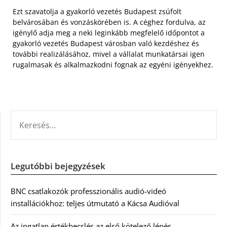
Ezt szavatolja a gyakorló vezetés Budapest zsúfolt
belvárosában és vonzáskörében is. A céghez fordulva, az
igénylő adja meg a neki leginkább megfelelő időpontot a
gyakorló vezetés Budapest városban való kezdéshez és
további realizálásához, mivel a vállalat munkatársai igen
rugalmasak és alkalmazkodni fognak az egyéni igényekhez.
KERESÉS:
Legutóbbi bejegyzések
BNC csatlakozók professzionális audió-videó
installációkhoz: teljes útmutató a Kácsa Audióval
Az ingatlan értékbecslés az első kötelező lépés