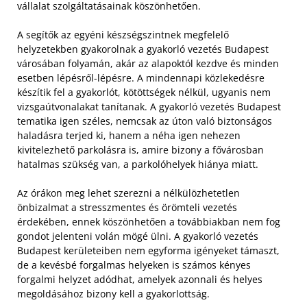
vállalat szolgáltatásainak köszönhetően.
A segítők az egyéni készségszintnek megfelelő
helyzetekben gyakorolnak a gyakorló vezetés Budapest
városában folyamán, akár az alapoktól kezdve és minden
esetben lépésről-lépésre. A mindennapi közlekedésre
készítik fel a gyakorlót, kötöttségek nélkül, ugyanis nem
vizsgaútvonalakat tanítanak. A gyakorló vezetés Budapest
tematika igen széles, nemcsak az úton való biztonságos
haladásra terjed ki, hanem a néha igen nehezen
kivitelezhető parkolásra is, amire bizony a fővárosban
hatalmas szükség van, a parkolóhelyek hiánya miatt.
Az órákon meg lehet szerezni a nélkülözhetetlen
önbizalmat a stresszmentes és örömteli vezetés
érdekében, ennek köszönhetően a továbbiakban nem fog
gondot jelenteni volán mögé ülni. A gyakorló vezetés
Budapest kerületeiben nem egyforma igényeket támaszt,
de a kevésbé forgalmas helyeken is számos kényes
forgalmi helyzet adódhat, amelyek azonnali és helyes
megoldásához bizony kell a gyakorlottság.