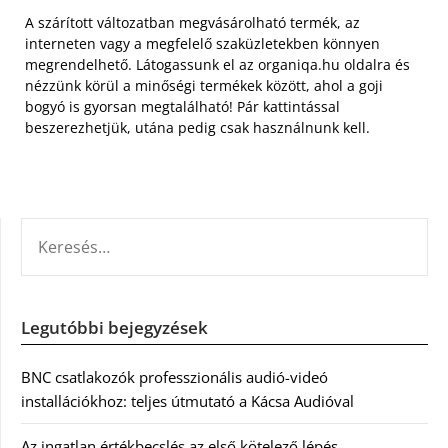
A szárított változatban megvásárolható termék, az
interneten vagy a megfelelő szaküzletekben könnyen
megrendelhető. Látogassunk el az organiqa.hu oldalra és
nézzünk körül a minőségi termékek között, ahol a goji
bogyó is gyorsan megtalálható! Pár kattintással
beszerezhetjük, utána pedig csak használnunk kell.
KERESÉS:
Legutóbbi bejegyzések
BNC csatlakozók professzionális audió-videó
installációkhoz: teljes útmutató a Kácsa Audióval
Az ingatlan értékbecslés az első kötelező lépés