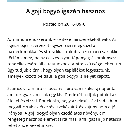
A goji bogyó igazán hasznos
Posted on 2016-09-01
Az immunrendszerünk erősítése mindenekelőtt való. Az
egészséges szervezet egyszerűen megküzd a
baktériumokkal és vírusokkal, mindez azonban csak akkor
történik meg, ha az összes olyan tápanyag és aminosav
rendelkezésére áll a testünknek, amire szüksége lehet. Ezt
úgy tudjuk elérni, hogy olyan táplálékot fogyasztunk,
amelyek között például, a
goji bogyó is helyet kapott
.
Számos vitaminra és ásványi sóra van szükség naponta,
aminek gyakran csak egy kis töredékét tudjuk pótolni az
étellel és vízzel. Ennek oka, hogy az elmúlt évtizedekben
megváltoztak az étkezési szokásaink és sajnos nem a jó
irányba. A goji bogyó olyan csodálatos növény, ami
rengeteg hasznos elemet tartalmaz, ami igazán jó hatással
lehet a szervezetünkre.