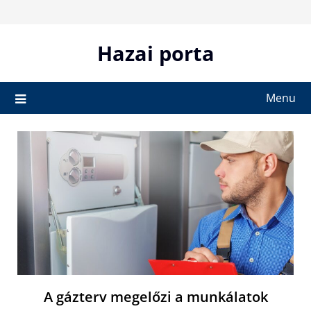
Skip
to
content
Hazai porta
Menu
A gázterv megelőzi a munkálatok