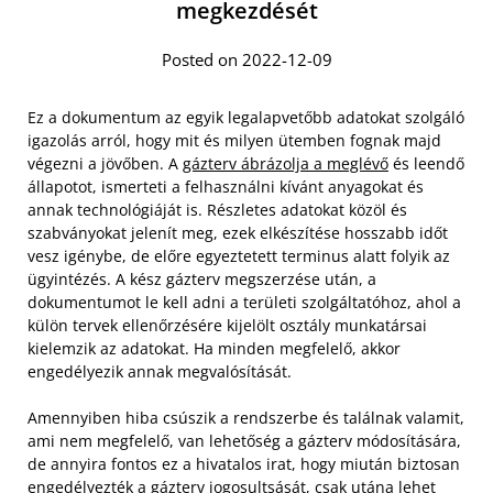
megkezdését
Posted on 2022-12-09
Ez a dokumentum az egyik legalapvetőbb adatokat szolgáló
igazolás arról, hogy mit és milyen ütemben fognak majd
végezni a jövőben. A
gázterv ábrázolja a meglévő
és leendő
állapotot, ismerteti a felhasználni kívánt anyagokat és
annak technológiáját is. Részletes adatokat közöl és
szabványokat jelenít meg, ezek elkészítése hosszabb időt
vesz igénybe, de előre egyeztetett terminus alatt folyik az
ügyintézés. A kész gázterv megszerzése után, a
dokumentumot le kell adni a területi szolgáltatóhoz, ahol a
külön tervek ellenőrzésére kijelölt osztály munkatársai
kielemzik az adatokat. Ha minden megfelelő, akkor
engedélyezik annak megvalósítását.
Amennyiben hiba csúszik a rendszerbe és találnak valamit,
ami nem megfelelő, van lehetőség a gázterv módosítására,
de annyira fontos ez a hivatalos irat, hogy miután biztosan
engedélyezték a gázterv jogosultsását, csak utána lehet