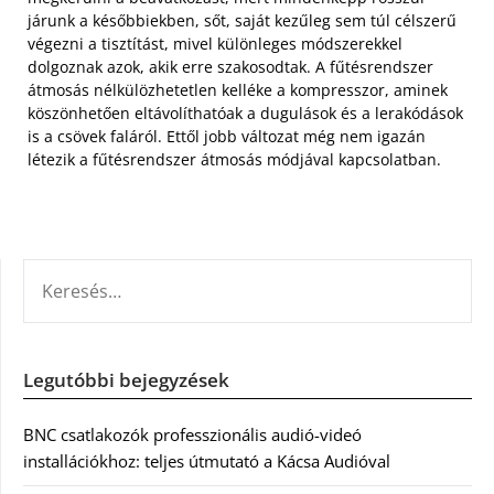
járunk a későbbiekben, sőt, saját kezűleg sem túl célszerű
végezni a tisztítást, mivel különleges módszerekkel
dolgoznak azok, akik erre szakosodtak. A fűtésrendszer
átmosás nélkülözhetetlen kelléke a kompresszor, aminek
köszönhetően eltávolíthatóak a dugulások és a lerakódások
is a csövek faláról. Ettől jobb változat még nem igazán
létezik a fűtésrendszer átmosás módjával kapcsolatban.
KERESÉS:
Legutóbbi bejegyzések
BNC csatlakozók professzionális audió-videó
installációkhoz: teljes útmutató a Kácsa Audióval