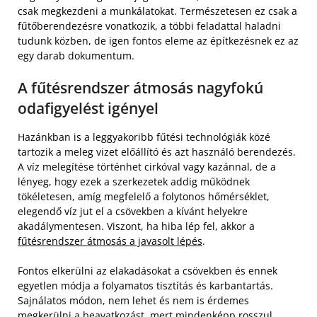
csak megkezdeni a munkálatokat. Természetesen ez csak a
fűtőberendezésre vonatkozik, a többi feladattal haladni
tudunk közben, de igen fontos eleme az építkezésnek ez az
egy darab dokumentum.
A fűtésrendszer átmosás nagyfokú
odafigyelést igényel
Hazánkban is a leggyakoribb fűtési technológiák közé
tartozik a meleg vizet előállító és azt használó berendezés.
A víz melegítése történhet cirkóval vagy kazánnal, de a
lényeg, hogy ezek a szerkezetek addig működnek
tökéletesen, amíg megfelelő a folytonos hőmérséklet,
elegendő víz jut el a csövekben a kívánt helyekre
akadálymentesen. Viszont, ha hiba lép fel, akkor a
fűtésrendszer átmosás a javasolt lépés
.
Fontos elkerülni az elakadásokat a csövekben és ennek
egyetlen módja a folyamatos tisztítás és karbantartás.
Sajnálatos módon, nem lehet és nem is érdemes
megkerülni a beavatkozást, mert mindenképp rosszul