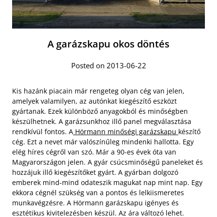
A garázskapu okos döntés
Posted on 2013-06-22
Kis hazánk piacain már rengeteg olyan cég van jelen,
amelyek valamilyen, az autónkat kiegészítő eszközt
gyártanak. Ezek különböző anyagokból és minőségben
készülhetnek. A garázsunkhoz illő panel megválasztása
rendkívül fontos. A
Hörmann minőségi garázskapu
készítő
cég. Ezt a nevet már valószínűleg mindenki hallotta. Egy
elég híres cégről van szó. Már a 90-es évek óta van
Magyarországon jelen. A gyár csúcsminőségű paneleket és
hozzájuk illő kiegészítőket gyárt.
A gyárban dolgozó
emberek mind-mind odateszik magukat nap mint nap. Egy
ekkora cégnél szükség van a pontos és lelkiismeretes
munkavégzésre. A Hörmann garázskapu igényes és
esztétikus kivitelezésben készül. Az ára változó lehet.