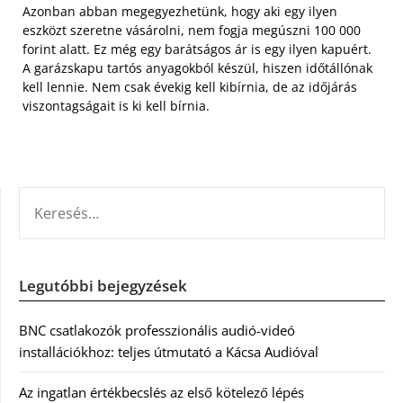
Azonban abban megegyezhetünk, hogy aki egy ilyen
eszközt szeretne vásárolni, nem fogja megúszni 100 000
forint alatt. Ez még egy barátságos ár is egy ilyen kapuért.
A garázskapu tartós anyagokból készül, hiszen időtállónak
kell lennie. Nem csak évekig kell kibírnia, de az időjárás
viszontagságait is ki kell bírnia.
KERESÉS:
Legutóbbi bejegyzések
BNC csatlakozók professzionális audió-videó
installációkhoz: teljes útmutató a Kácsa Audióval
Az ingatlan értékbecslés az első kötelező lépés