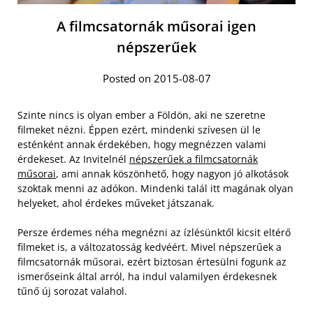
A filmcsatornák műsorai igen
népszerűek
Posted on 2015-08-07
Szinte nincs is olyan ember a Földön, aki ne szeretne
filmeket nézni. Éppen ezért, mindenki szívesen ül le
esténként annak érdekében, hogy megnézzen valami
érdekeset. Az Invitelnél
népszerűek a filmcsatornák
műsorai
, ami annak köszönhető, hogy nagyon jó alkotások
szoktak menni az adókon. Mindenki talál itt magának olyan
helyeket, ahol érdekes műveket játszanak.
Persze érdemes néha megnézni az ízlésünktől kicsit eltérő
filmeket is, a változatosság kedvéért. Mivel népszerűek a
filmcsatornák műsorai, ezért biztosan értesülni fogunk az
ismerőseink által arról, ha indul valamilyen érdekesnek
tűnő új sorozat valahol.