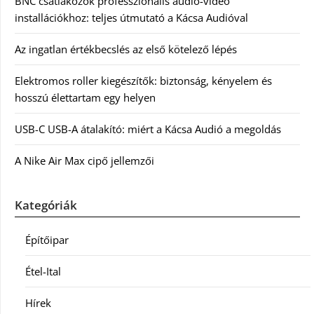
BNC csatlakozók professzionális audió-videó
installációkhoz: teljes útmutató a Kácsa Audióval
Az ingatlan értékbecslés az első kötelező lépés
Elektromos roller kiegészítők: biztonság, kényelem és
hosszú élettartam egy helyen
USB-C USB-A átalakító: miért a Kácsa Audió a megoldás
A Nike Air Max cipő jellemzői
Kategóriák
Építőipar
Étel-Ital
Hírek