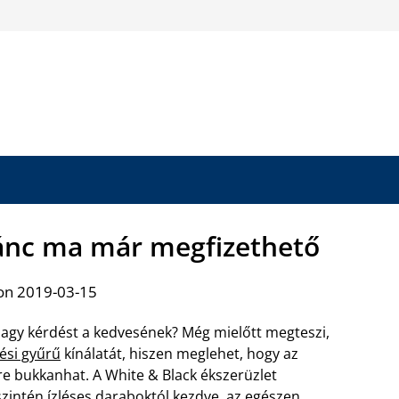
ánc ma már megfizethető
on 2019-03-15
a nagy kérdést a kedvesének? Még mielőtt megteszi,
ési gyűrű
kínálatát, hiszen meglehet, hogy az
re bukkanhat. A White & Black ékszerüzlet
 szintén ízléses daraboktól kezdve, az egészen