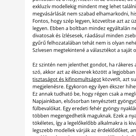
exkluzív modellekig mindent meg lehet találn
megvásárlását nem szabad elhamarkodni, hisze
Fontos, hogy szép legyen, közvetítse azt az üz
legyen. Ebben a boltban mindez egyáltalán ne
divatosak és ízlésesek, ráadásul minden zseb
gyűrű felhozatalában tehát nem is olyan nehéz
Szívesen megtekintené a választékot a saját
Ez szintén nem jelenthet gondot, ha rákeres 
szó, akkor azt az ékszerek között a legjobban
tisztaságot és kifinomultságot
közvetít, azt su
megjelenésre. Egykoron egy ilyen ékszer hihet
Ez annak tudható be, hogy régen csak a megle
Napjainkban, elsősorban tenyésztett gyöngyö
fülbevalókat. Egy eredeti fehér gyöngy nyakl
többen megengedhetik maguknak. Ezek a nya
tökéletes, így a legelőkelőbb alkalmakra is ki
legszebb modellek várják az érdeklődőket, am