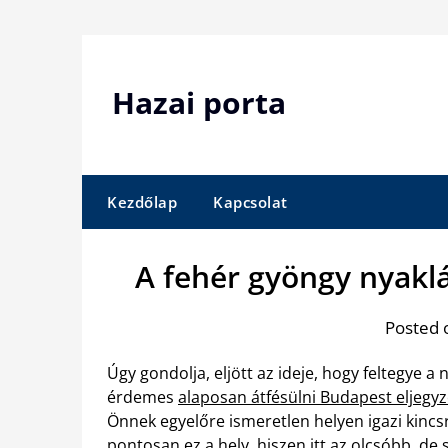
Skip
to
content
Hazai porta
Kezdőlap
Kapcsolat
A fehér gyöngy nyakl
Posted 
Úgy gondolja, eljött az ideje, hogy feltegye 
érdemes
alaposan átfésülni Budapest eljegyz
Önnek egyelőre ismeretlen helyen igazi kincs
pontosan ez a hely, hiszen itt az olcsóbb, de