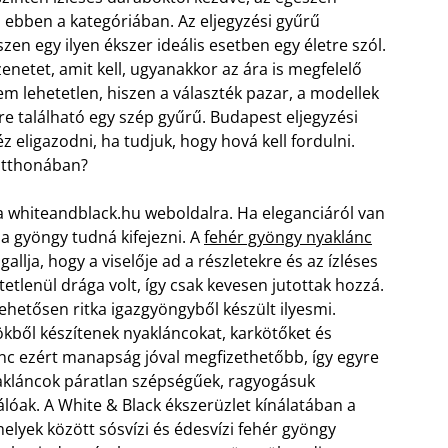
i ebben a kategóriában. Az eljegyzési gyűrű
n egy ilyen ékszer ideális esetben egy életre szól.
enetet, amit kell, ugyanakkor az ára is megfelelő
m lehetetlen, hiszen a választék pazar, a modellek
re található egy szép gyűrű. Budapest eljegyzési
 eligazodni, ha tudjuk, hogy hová kell fordulni.
 otthonában?
a whiteandblack.hu weboldalra. Ha eleganciáról van
 a gyöngy tudná kifejezni. A
fehér gyöngy nyaklánc
gallja, hogy a viselője ad a részletekre és az ízléses
etlenül drága volt, így csak kevesen jutottak hozzá.
hetősen ritka igazgyöngyből készült ilyesmi.
kből készítenek nyakláncokat, karkötőket és
ánc ezért manapság jóval megfizethetőbb, így egyre
kláncok páratlan szépségűek, ragyogásuk
válóak. A White & Black ékszerüzlet kínálatában a
elyek között sósvízi és édesvízi fehér gyöngy