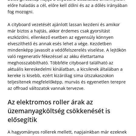
előre haladás a cél, előre kell dőlni és az a dőlés irányában
fog mozogni.
A cityboard vezetését ajánlott lassan kezdeni és amikor
már biztos a hajtás, akkor érdemes csak gyorsítást
eszközölni, ellenkező esetben az egyensúly könnyen
elveszíthető és annak esés lehet a vége. Kezdetben
mindenképp javasolt a védőfelszerelés viselése. A lejtőkön
való regeneratív fékezéssel az akku élettartama
meghosszabbítható. Többféle cityboard található az
aktuális kereskedelmi kínálatban, a kicsiknek általában a
kereke is kisebb, ezért kizárólag sima útszakaszokon
teljesítenek megfelelőképp, murvás és egyenetlen terepre
az offroad változatok vannak tervezve.
Az elektromos roller árak az
üzemanyagköltség csökkenését is
elősegítik
A hagyományos rollerek mellett, napjainkban már ezeknek