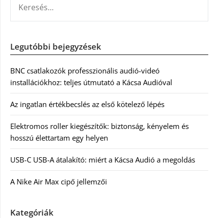
Legutóbbi bejegyzések
BNC csatlakozók professzionális audió-videó
installációkhoz: teljes útmutató a Kácsa Audióval
Az ingatlan értékbecslés az első kötelező lépés
Elektromos roller kiegészítők: biztonság, kényelem és
hosszú élettartam egy helyen
USB-C USB-A átalakító: miért a Kácsa Audió a megoldás
A Nike Air Max cipő jellemzői
Kategóriák