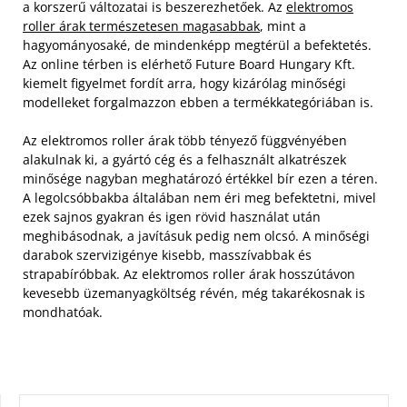
a korszerű változatai is beszerezhetőek. Az
elektromos
roller árak természetesen magasabbak
, mint a
hagyományosaké, de mindenképp megtérül a befektetés.
Az online térben is elérhető Future Board Hungary Kft.
kiemelt figyelmet fordít arra, hogy kizárólag minőségi
modelleket forgalmazzon ebben a termékkategóriában is.
Az elektromos roller árak több tényező függvényében
alakulnak ki, a gyártó cég és a felhasznált alkatrészek
minősége nagyban meghatározó értékkel bír ezen a téren.
A legolcsóbbakba általában nem éri meg befektetni, mivel
ezek sajnos gyakran és igen rövid használat után
meghibásodnak, a javításuk pedig nem olcsó. A minőségi
darabok szervizigénye kisebb, masszívabbak és
strapabíróbbak. Az elektromos roller árak hosszútávon
kevesebb üzemanyagköltség révén, még takarékosnak is
mondhatóak.
KERESÉS: