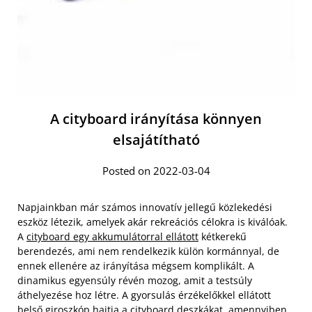
A cityboard irányítása könnyen
elsajátítható
Posted on 2022-03-04
Napjainkban már számos innovatív jellegű közlekedési
eszköz létezik, amelyek akár rekreációs célokra is kiválóak.
A
cityboard egy akkumulátorral ellátott
kétkerekű
berendezés, ami nem rendelkezik külön kormánnyal, de
ennek ellenére az irányítása mégsem komplikált. A
dinamikus egyensúly révén mozog, amit a testsúly
áthelyezése hoz létre. A gyorsulás érzékelőkkel ellátott
belső giroszkóp hajtja a cityboard deszkákat, amennyiben