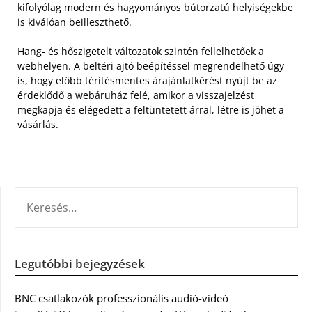
kifolyólag modern és hagyományos bútorzatú helyiségekbe
is kiválóan beilleszthető.
Hang- és hőszigetelt változatok szintén fellelhetőek a
webhelyen. A beltéri ajtó beépítéssel megrendelhető úgy
is, hogy előbb térítésmentes árajánlatkérést nyújt be az
érdeklődő a webáruház felé, amikor a visszajelzést
megkapja és elégedett a feltüntetett árral, létre is jöhet a
vásárlás.
KERESÉS:
Legutóbbi bejegyzések
BNC csatlakozók professzionális audió-videó