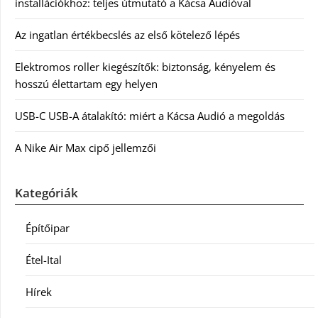
installációkhoz: teljes útmutató a Kácsa Audióval
Az ingatlan értékbecslés az első kötelező lépés
Elektromos roller kiegészítők: biztonság, kényelem és
hosszú élettartam egy helyen
USB-C USB-A átalakító: miért a Kácsa Audió a megoldás
A Nike Air Max cipő jellemzői
Kategóriák
Építőipar
Étel-Ital
Hírek