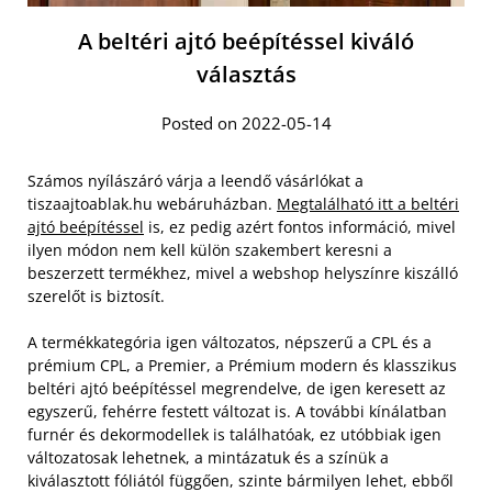
A beltéri ajtó beépítéssel kiváló
választás
Posted on 2022-05-14
Számos nyílászáró várja a leendő vásárlókat a
tiszaajtoablak.hu webáruházban.
Megtalálható itt a beltéri
ajtó beépítéssel
is, ez pedig azért fontos információ, mivel
ilyen módon nem kell külön szakembert keresni a
beszerzett termékhez, mivel a webshop helyszínre kiszálló
szerelőt is biztosít.
A termékkategória igen változatos, népszerű a CPL és a
prémium CPL, a Premier, a Prémium modern és klasszikus
beltéri ajtó beépítéssel megrendelve, de igen keresett az
egyszerű, fehérre festett változat is. A további kínálatban
furnér és dekormodellek is találhatóak, ez utóbbiak igen
változatosak lehetnek, a mintázatuk és a színük a
kiválasztott fóliától függően, szinte bármilyen lehet, ebből