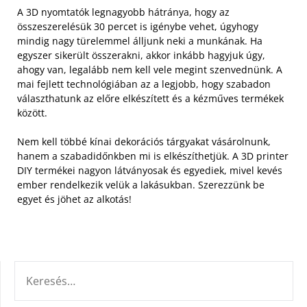
A 3D nyomtatók legnagyobb hátránya, hogy az
összeszerelésük 30 percet is igénybe vehet, úgyhogy
mindig nagy türelemmel álljunk neki a munkának.
Ha
egyszer sikerült összerakni, akkor inkább hagyjuk úgy,
ahogy van, legalább nem kell vele megint szenvednünk. A
mai fejlett technológiában az a legjobb, hogy szabadon
választhatunk az előre elkészített és a kézműves termékek
között.
Nem kell többé kínai dekorációs tárgyakat vásárolnunk,
hanem a szabadidőnkben mi is elkészíthetjük. A 3D printer
DIY termékei nagyon látványosak és egyediek, mivel kevés
ember rendelkezik velük a lakásukban. Szerezzünk be
egyet és jöhet az alkotás!
KERESÉS: