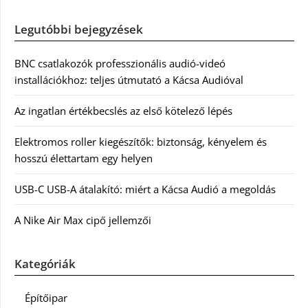
Legutóbbi bejegyzések
BNC csatlakozók professzionális audió-videó
installációkhoz: teljes útmutató a Kácsa Audióval
Az ingatlan értékbecslés az első kötelező lépés
Elektromos roller kiegészítők: biztonság, kényelem és
hosszú élettartam egy helyen
USB-C USB-A átalakító: miért a Kácsa Audió a megoldás
A Nike Air Max cipő jellemzői
Kategóriák
Építőipar