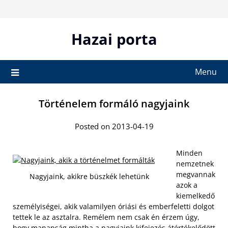
Skip
to
content
Hazai porta
Menu
Történelem formáló nagyjaink
Posted on 2013-04-19
Minden
nemzetnek
megvannak
Nagyjaink, akikre büszkék lehetünk
azok a
kiemelkedő
személyiségei, akik valamilyen óriási és emberfeletti dolgot
tettek le az asztalra. Remélem nem csak én érzem úgy,
hogy manapság mintha a nagyjaink kifejezés átértékelődött