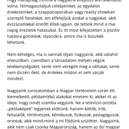
volna. Felmagasztaljuk celebjeinket, az egydalos
énekeseinket, a szappanoperában vagy reality showban
szereplő fiatalokat, ám elfelejtjük azokat a nagyokat, akik
évszázadokkal ezelőtt éltek ugyan, de tetteik mind a mai
napig éreztetik hatásukat. És itt most kifejezetten a pozitív
hatásra gondolok, olyanokra, amire ma is büszkék
lehetünk.
Nem kétséges, ma is vannak olyan nagyjaink, akik valahol
elveszőben, csendben a társadalom mélyén végzik
tevékenységüket, senki nem veregeti meg a vállukat, senki
nem dicséri őket, de érdekes módon el sem várják
mindezt.
Nagyjaink sorozatomban a magyar történelem során élt,
kiemelkedő, példaértékű alakokat emelem ki, akiket itt az
ideje, hogy ismét számba vegyünk. Ne a televízió ontotta
„példaképek” legyenek előttünk, hanem költők, írók,
feltalálók, történészek, kémikusok, fizikusok, pedagógusok,
orvosok, akik mind-mind a mi földünk szülöttei. Nagyjaink,
akik nem csak csonka Magyarország, hanem az ősi magyar