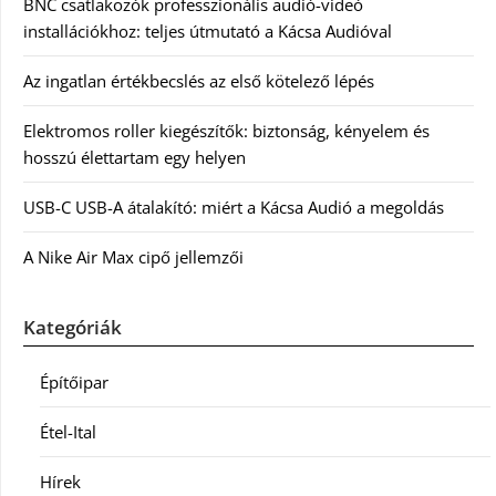
BNC csatlakozók professzionális audió-videó
installációkhoz: teljes útmutató a Kácsa Audióval
Az ingatlan értékbecslés az első kötelező lépés
Elektromos roller kiegészítők: biztonság, kényelem és
hosszú élettartam egy helyen
USB-C USB-A átalakító: miért a Kácsa Audió a megoldás
A Nike Air Max cipő jellemzői
Kategóriák
Építőipar
Étel-Ital
Hírek