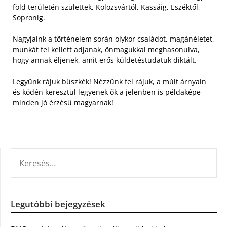
föld területén születtek, Kolozsvártól, Kassáig, Eszéktől,
Sopronig.
Nagyjaink a történelem során olykor családot, magánéletet,
munkát fel kellett adjanak, önmagukkal meghasonulva,
hogy annak éljenek, amit erős küldetéstudatuk diktált.
Legyünk rájuk büszkék! Nézzünk fel rájuk, a múlt árnyain
és ködén keresztül legyenek ők a jelenben is példaképe
minden jó érzésű magyarnak!
KERESÉS:
Legutóbbi bejegyzések