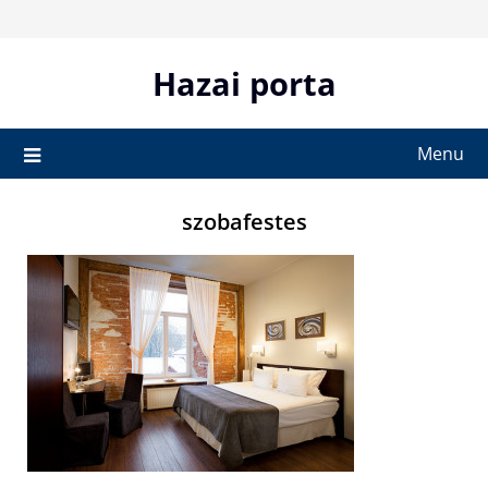
Skip
to
content
Hazai porta
Menu
szobafestes