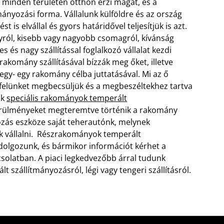
 minden területén otthon érzi magát, és a
mányozási forma. Vállalunk külföldre és az ország
t is elvállal és gyors határidővel teljesítjük is azt.
ányról, kisebb vagy nagyobb csomagról, kívánság
 és nagy szállítással foglalkozó vállalat kezdi
rakomány szállításával bízzák meg őket, illetve
 egy- egy rakomány célba juttatásával.
Mi az ő
yfelünket megbecsüljük és a megbeszéltekhez tartva
nk
speciális rakományok temperált
örülményeket megteremtve történik a rakomány
ozás eszköze saját teherautónk, melynek
uk vállalni. Részrakományok temperált
 dolgozunk, és bármikor információt kérhet a
olatban. A piaci legkedvezőbb árral tudunk
 szállítmányozásról, légi vagy tengeri szállításról.