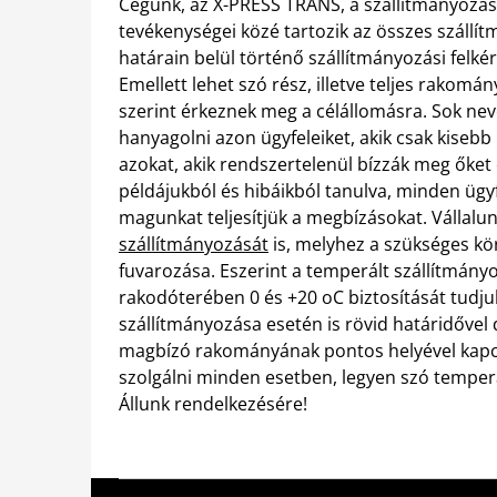
Cégünk, az X-PRESS TRANS, a szállítmányozás
tevékenységei közé tartozik az összes szállít
határain belül történő szállítmányozási felkérés
Emellett lehet szó rész, illetve teljes rakom
szerint érkeznek meg a célállomásra. Sok neves
hanyagolni azon ügyfeleiket, akik csak kisebb 
azokat, akik rendszertelenül bízzák meg őket
példájukból és hibáikból tanulva, minden üg
magunkat teljesítjük a megbízásokat. Vállalu
szállítmányozását
is, melyhez a szükséges k
fuvarozása. Eszerint a temperált szállítmány
rakodóterében 0 és +20 oC biztosítását tudj
szállítmányozása esetén is rövid határidővel
magbízó rakományának pontos helyével kapcs
szolgálni minden esetben, legyen szó temperált
Állunk rendelkezésére!