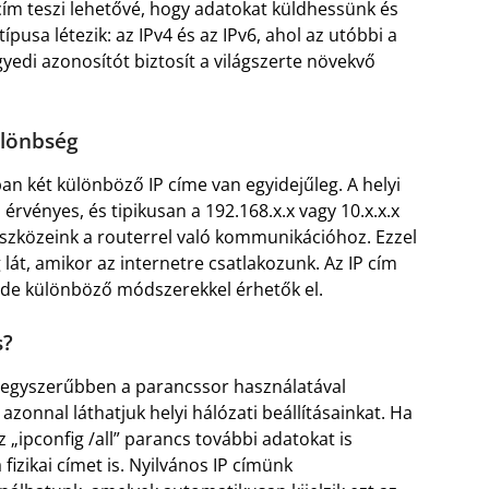
kcím teszi lehetővé, hogy adatokat küldhessünk és
ípusa létezik: az IPv4 és az IPv6, ahol az utóbbi a
edi azonosítót biztosít a világszerte növekvő
ülönbség
n két különböző IP címe van egyidejűleg. A helyi
 érvényes, és tipikusan a 192.168.x.x vagy 10.x.x.x
eszközeink a routerrel való kommunikációhoz. Ezzel
 lát, amikor az internetre csatlakozunk. Az IP cím
 de különböző módszerekkel érhetők el.
s?
gegyszerűbben a parancssor használatával
azonnal láthatjuk helyi hálózati beállításainkat. Ha
„ipconfig /all” parancs további adatokat is
fizikai címet is. Nyilvános IP címünk