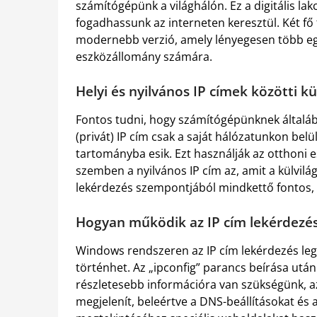
számítógépünk a világhálón. Ez a digitális la
fogadhassunk az interneten keresztül. Két fő t
modernebb verzió, amely lényegesen több egy
eszközállomány számára.
Helyi és nyilvános IP címek közötti k
Fontos tudni, hogy számítógépünknek általába
(privát) IP cím csak a saját hálózatunkon belül
tartományba esik. Ezt használják az otthoni 
szemben a nyilvános IP cím az, amit a külvilág
lekérdezés szempontjából mindkettő fontos,
Hogyan működik az IP cím lekérdezé
Windows rendszeren az IP cím lekérdezés le
történhet. Az „ipconfig” parancs beírása után 
részletesebb információra van szükségünk, az 
megjelenít, beleértve a DNS-beállításokat és a 