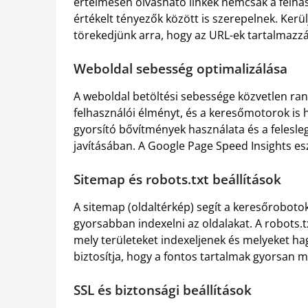
értelmesen olvasható linkek nemcsak a felhas
értékelt tényezők között is szerepelnek. Kerü
törekedjünk arra, hogy az URL-ek tartalmazzá
Weboldal sebesség optimalizálása
A weboldal betöltési sebessége közvetlen rang
felhasználói élményt, és a keresőmotorok is h
gyorsító bővítmények használata és a felesle
javításában. A Google Page Speed Insights esz
Sitemap és robots.txt beállítások
A sitemap (oldaltérkép) segít a keresőroboto
gyorsabban indexelni az oldalakat. A robots.t
mely területeket indexeljenek és melyeket hag
biztosítja, hogy a fontos tartalmak gyorsan m
SSL és biztonsági beállítások