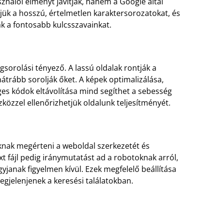
ználói élményt javítják, hanem a Google által
ljük a hosszú, értelmetlen karaktersorozatokat, és
k a fontosabb kulcsszavainkat.
sorolási tényező. A lassú oldalak rontják a
átrább sorolják őket. A képek optimalizálása,
ges kódok eltávolítása mind segíthet a sebesség
közzel ellenőrizhetjük oldalunk teljesítményét.
knak megérteni a weboldal szerkezetét és
xt fájl pedig iránymutatást ad a robotoknak arról,
yjanak figyelmen kívül. Ezek megfelelő beállítása
egjelenjenek a keresési találatokban.