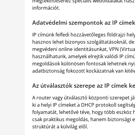
megtekintéséhez speciális weboldalakat haszn
információt.
Adatvédelmi szempontok az IP címek
IP címünk felfedi hozzávetőleges földrajzi he
hasznos lehet bizonyos szolgáltatásoknál, de
megvédeni online identitásunkat, VPN (Virtua
használhatunk, amelyek elrejtik valódi IP címü
megoldások különösen fontosak lehetnek nyil
adatbiztonság fokozott kockázatnak van kitév
Az útválasztók szerepe az IP címek k
A router vagy útválasztó központi szerepet já
ki a helyi IP címeket a DHCP protokoll segíts
folyamatát, lehetővé téve, hogy több eszköz 
csak praktikus megoldás, hanem biztonsági előn
struktúrát a külvilág elől.