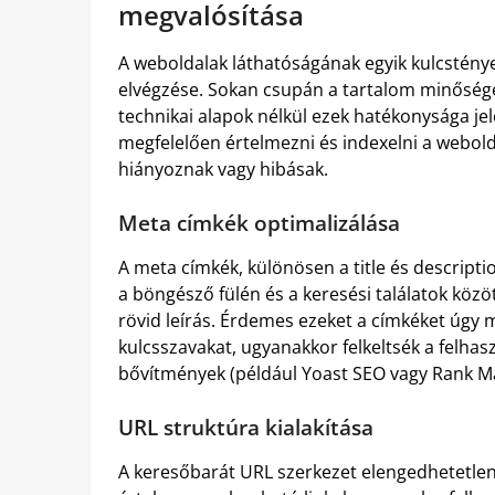
megvalósítása
A weboldalak láthatóságának egyik kulcstény
elvégzése. Sokan csupán a tartalom minőségé
technikai alapok nélkül ezek hatékonysága j
megfelelően értelmezni és indexelni a webold
hiányoznak vagy hibásak.
Meta címkék optimalizálása
A meta címkék, különösen a title és descriptio
a böngésző fülén és a keresési találatok közöt
rövid leírás. Érdemes ezeket a címkéket úgy
kulcsszavakat, ugyanakkor felkeltsék a felh
bővítmények (például Yoast SEO vagy Rank Mat
URL struktúra kialakítása
A keresőbarát URL szerkezet elengedhetetlen