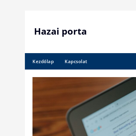
Skip
to
content
Hazai porta
Kezdőlap
Kapcsolat