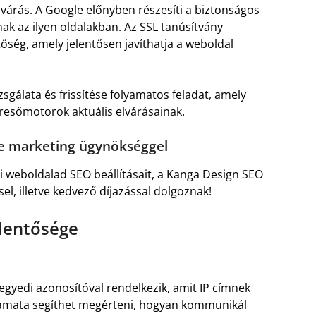
várás. A Google előnyben részesíti a biztonságos
nak az ilyen oldalakban. Az SSL tanúsítvány
őség, amely jelentősen javíthatja a weboldal
zsgálata és frissítése folyamatos feladat, amely
eresőmotorok aktuális elvárásainak.
ne marketing ügynökséggel
 weboldalad SEO beállításait, a Kanga Design SEO
sel, illetve kedvező díjazással dolgoznak!
elentősége
gyedi azonosítóval rendelkezik, amit IP címnek
yamata
segíthet megérteni, hogyan kommunikál