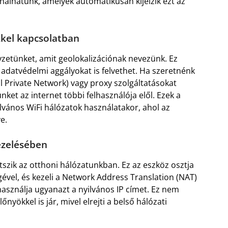
álhatunk, amelyek automatikusan kijelzik ezt az
kel kapcsolatban
lyzetünket, amit geolokalizációnak nevezünk. Ez
 adatvédelmi aggályokat is felvethet. Ha szeretnénk
l Private Network) vagy proxy szolgáltatásokat
nket az internet többi felhasználója elől. Ezek a
vános WiFi hálózatok használatakor, ahol az
e.
ezelésében
tszik az otthoni hálózatunkban. Ez az eszköz osztja
égével, és kezeli a Network Address Translation (NAT)
használja ugyanazt a nyilvános IP címet. Ez nem
yökkel is jár, mivel elrejti a belső hálózati