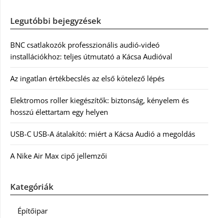
Legutóbbi bejegyzések
BNC csatlakozók professzionális audió-videó
installációkhoz: teljes útmutató a Kácsa Audióval
Az ingatlan értékbecslés az első kötelező lépés
Elektromos roller kiegészítők: biztonság, kényelem és
hosszú élettartam egy helyen
USB-C USB-A átalakító: miért a Kácsa Audió a megoldás
A Nike Air Max cipő jellemzői
Kategóriák
Építőipar