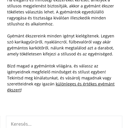
stílusos megjelenést biztosítják, akkor a gyémánt ékszer
tökéletes választás lehet. A gyémántok egyedülálló
ragyogása és tisztasága kiválóan illeszkedik minden
stílushoz és alkalomhoz.
Gyémánt ékszereink minden igényt kielégítenek. Legyen
szó karikagyűrűről, nyakláncról, fülbevalóról vagy akár
gyémántos karkötőről, nálunk megtalálod azt a darabot,
amely tökéletesen kifejezi a stílusod és az egyéniséged.
Bízd magad a gyémántok világára, és válassz az
igényeidnek megfelelő minőséget és stílust egyben!
Tekintsd meg kínálatunkat, és vásárolj magadnak vagy
szeretteidnek egy igazán
különleges és értékes gyémánt
ékszert
!
KERESÉS: