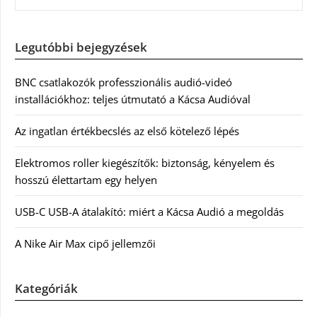
Legutóbbi bejegyzések
BNC csatlakozók professzionális audió-videó
installációkhoz: teljes útmutató a Kácsa Audióval
Az ingatlan értékbecslés az első kötelező lépés
Elektromos roller kiegészítők: biztonság, kényelem és
hosszú élettartam egy helyen
USB-C USB-A átalakító: miért a Kácsa Audió a megoldás
A Nike Air Max cipő jellemzői
Kategóriák