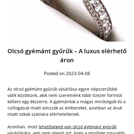
Olcsó gyémánt gyűrűk – A luxus elérhető
áron
Posted on 2023-04-06
Az olcsó gyémánt gyűrűk vásárlása egyre népszerűbbé
válik közöttünk, akik nem szeretnénk több tízezer forintot
költeni egy ékszerre. A gyémántok a magas minőségük és a
csillogásuk miatt vonzzák az embereket, azonban az áruk
miatt sokak számára elérhetetlenek.
Azonban, most
lehetőséged van olcsó gyémánt gyűrűk
vásárlására
, ami nem jelenti azt, hogy a minőség rosszabb