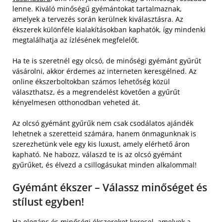
lenne. Kiváló minőségű gyémántokat tartalmaznak,
amelyek a tervezés során kerülnek kiválasztásra. Az
ékszerek különféle kialakításokban kaphatók, így mindenki
megtalálhatja az ízlésének megfelelőt.
Ha te is szeretnél egy olcsó, de minőségi gyémánt gyűrűt
vásárolni, akkor érdemes az interneten keresgélned. Az
online ékszerboltokban számos lehetőség közül
választhatsz, és a megrendelést követően a gyűrűt
kényelmesen otthonodban veheted át.
Az olcsó gyémánt gyűrűk nem csak csodálatos ajándék
lehetnek a szeretteid számára, hanem önmagunknak is
szerezhetünk vele egy kis luxust, amely elérhető áron
kapható. Ne habozz, válaszd te is az olcsó gyémánt
gyűrűket, és élvezd a csillogásukat minden alkalommal!
Gyémánt ékszer – Válassz minőséget és
stílust egyben!
Ha elegáns és minőségi ékszereket keresel, amelyek a