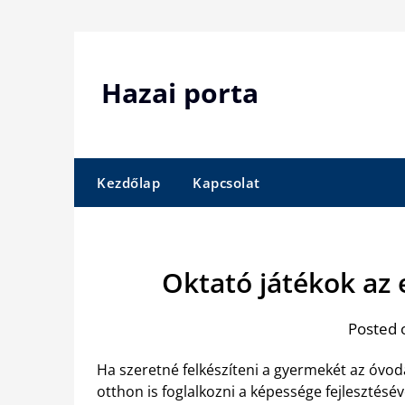
Skip
to
content
Hazai porta
Kezdőlap
Kapcsolat
Oktató játékok az 
Posted 
Ha szeretné felkészíteni a gyermekét az óvodá
otthon is foglalkozni a képessége fejlesztésév