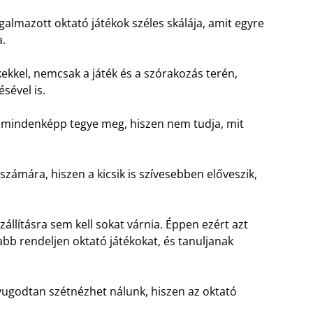
galmazott oktató játékok széles skálája, amit egyre
.
ekkel, nemcsak a játék és a szórakozás terén,
sével is.
z mindenképp tegye meg, hiszen nem tudja, mit
számára, hiszen a kicsik is szívesebben előveszik,
állításra sem kell sokat várnia. Éppen ezért azt
bb rendeljen oktató játékokat, és tanuljanak
nyugodtan szétnézhet nálunk, hiszen az oktató