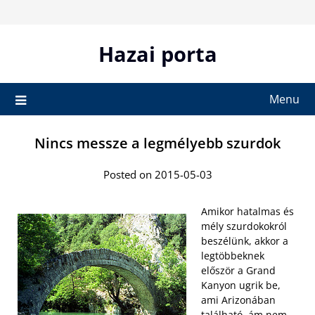
Skip
to
content
Hazai porta
Menu
Nincs messze a legmélyebb szurdok
Posted on 2015-05-03
Amikor hatalmas és
mély szurdokokról
beszélünk, akkor a
legtöbbeknek
először a Grand
Kanyon ugrik be,
ami Arizonában
található, ám nem