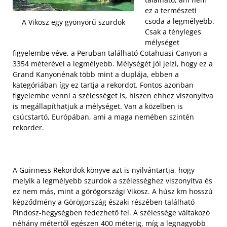
ez a természeti
csoda a legmélyebb.
A Vikosz egy gyönyörű szurdok
Csak a tényleges
mélységet
figyelembe véve, a Peruban található Cotahuasi Canyon a
3354 méterével a legmélyebb. Mélységét jól jelzi, hogy ez a
Grand Kanyonénak több mint a duplája, ebben a
kategóriában így ez tartja a rekordot. Fontos azonban
figyelembe venni a szélességet is, hiszen ehhez viszonyítva
is megállapíthatjuk a mélységet. Van a közelben is
csúcstartó, Európában, ami a maga nemében szintén
rekorder.
A Guinness Rekordok könyve azt is nyilvántartja, hogy
melyik a legmélyebb szurdok a szélességhez viszonyítva és
ez nem más, mint a görögországi Vikosz. A húsz km hosszú
képződmény a Görögország északi részében található
Pindosz-hegységben fedezhető fel. A szélessége váltakozó
néhány métertől egészen 400 méterig, míg a legnagyobb