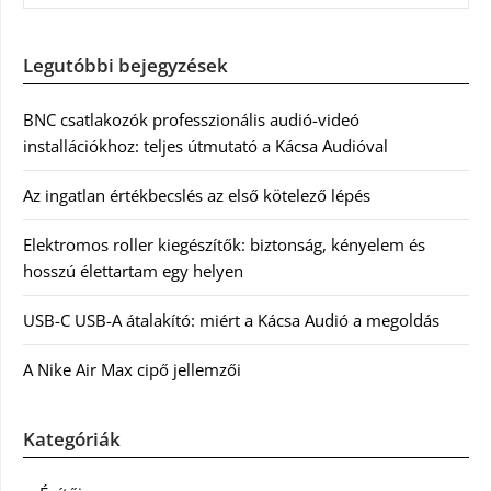
Legutóbbi bejegyzések
BNC csatlakozók professzionális audió-videó
installációkhoz: teljes útmutató a Kácsa Audióval
Az ingatlan értékbecslés az első kötelező lépés
Elektromos roller kiegészítők: biztonság, kényelem és
hosszú élettartam egy helyen
USB-C USB-A átalakító: miért a Kácsa Audió a megoldás
A Nike Air Max cipő jellemzői
Kategóriák