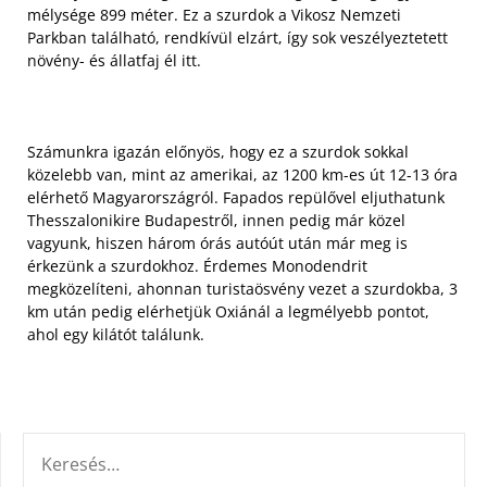
mélysége 899 méter. Ez a szurdok a Vikosz Nemzeti
Parkban található, rendkívül elzárt, így sok veszélyeztetett
növény- és állatfaj él itt.
Számunkra igazán előnyös, hogy ez a szurdok sokkal
közelebb van, mint az amerikai, az 1200 km-es út 12-13 óra
elérhető Magyarországról. Fapados repülővel eljuthatunk
Thesszalonikire Budapestről, innen pedig már közel
vagyunk, hiszen három órás autóút után már meg is
érkezünk a szurdokhoz. Érdemes Monodendrit
megközelíteni, ahonnan turistaösvény vezet a szurdokba, 3
km után pedig elérhetjük Oxiánál a legmélyebb pontot,
ahol egy kilátót találunk.
KERESÉS: