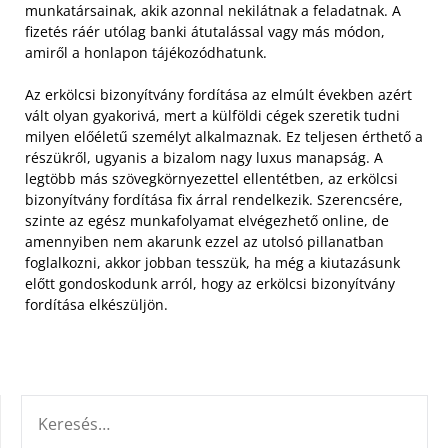
munkatársainak, akik azonnal nekilátnak a feladatnak. A
fizetés ráér utólag banki átutalással vagy más módon,
amiről a honlapon tájékozódhatunk.
Az erkölcsi bizonyítvány fordítása az elmúlt években azért
vált olyan gyakorivá, mert a külföldi cégek szeretik tudni
milyen előéletű személyt alkalmaznak. Ez teljesen érthető a
részükről, ugyanis a bizalom nagy luxus manapság. A
legtöbb más szövegkörnyezettel ellentétben, az erkölcsi
bizonyítvány fordítása fix árral rendelkezik. Szerencsére,
szinte az egész munkafolyamat elvégezhető online, de
amennyiben nem akarunk ezzel az utolsó pillanatban
foglalkozni, akkor jobban tesszük, ha még a kiutazásunk
előtt gondoskodunk arról, hogy az erkölcsi bizonyítvány
fordítása elkészüljön.
KERESÉS: