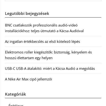
Legutóbbi bejegyzések
BNC csatlakozók professzionális audió-videó
installációkhoz: teljes útmutató a Kácsa Audióval
Az ingatlan értékbecslés az első kötelező lépés
Elektromos roller kiegészítők: biztonság, kényelem és
hosszú élettartam egy helyen
USB-C USB-A átalakító: miért a Kácsa Audió a megoldás
A Nike Air Max cipő jellemzői
Kategóriák
Építőipar