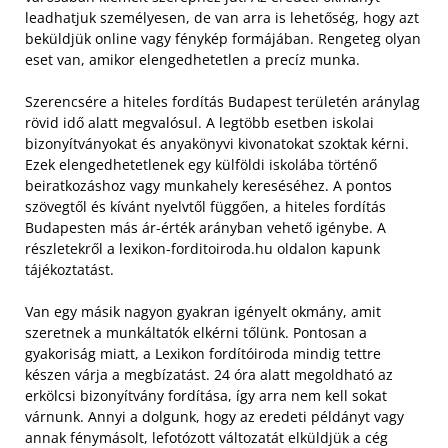
leadhatjuk személyesen, de van arra is lehetőség, hogy azt
beküldjük online vagy fénykép formájában. Rengeteg olyan
eset van, amikor elengedhetetlen a precíz munka.
Szerencsére a hiteles fordítás Budapest területén aránylag
rövid idő alatt megvalósul. A legtöbb esetben iskolai
bizonyítványokat és anyakönyvi kivonatokat szoktak kérni.
Ezek elengedhetetlenek egy külföldi iskolába történő
beiratkozáshoz vagy munkahely kereséséhez. A pontos
szövegtől és kívánt nyelvtől függően, a hiteles fordítás
Budapesten más ár-érték arányban vehető igénybe. A
részletekről a lexikon-forditoiroda.hu oldalon kapunk
tájékoztatást.
Van egy másik nagyon gyakran igényelt okmány, amit
szeretnek a munkáltatók elkérni tőlünk. Pontosan a
gyakoriság miatt, a Lexikon fordítóiroda mindig tettre
készen várja a megbízatást. 24 óra alatt megoldható az
erkölcsi bizonyítvány fordítása, így arra nem kell sokat
várnunk. Annyi a dolgunk, hogy az eredeti példányt vagy
annak fénymásolt, lefotózott változatát elküldjük a cég