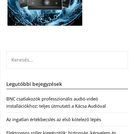
KERESÉS:
Legutóbbi bejegyzések
BNC csatlakozók professzionális audió-videó
installációkhoz: teljes útmutató a Kácsa Audióval
Az ingatlan értékbecslés az első kötelező lépés
Elektromos roller kiegészítők: biztonság, kényelem és