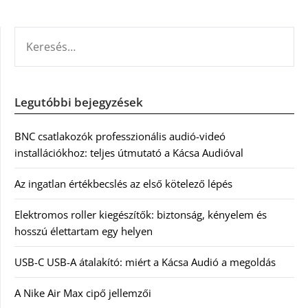
KERESÉS:
Legutóbbi bejegyzések
BNC csatlakozók professzionális audió-videó
installációkhoz: teljes útmutató a Kácsa Audióval
Az ingatlan értékbecslés az első kötelező lépés
Elektromos roller kiegészítők: biztonság, kényelem és
hosszú élettartam egy helyen
USB-C USB-A átalakító: miért a Kácsa Audió a megoldás
A Nike Air Max cipő jellemzői