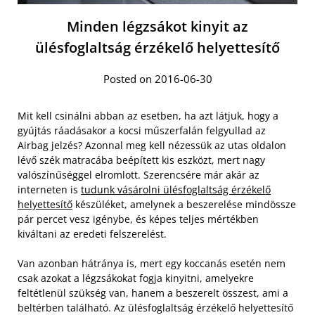
Minden légzsákot kinyit az
ülésfoglaltság érzékelő helyettesítő
Posted on 2016-06-30
Mit kell csinálni abban az esetben, ha azt látjuk, hogy a
gyújtás ráadásakor a kocsi műszerfalán felgyullad az
Airbag jelzés? Azonnal meg kell nézessük az utas oldalon
lévő szék matracába beépített kis eszközt, mert nagy
valószínűséggel elromlott. Szerencsére már akár az
interneten is
tudunk vásárolni ülésfoglaltság érzékelő
helyettesítő
készüléket, amelynek a beszerelése mindössze
pár percet vesz igénybe, és képes teljes mértékben
kiváltani az eredeti felszerelést.
Van azonban hátránya is, mert egy koccanás esetén nem
csak azokat a légzsákokat fogja kinyitni, amelyekre
feltétlenül szükség van, hanem a beszerelt összest, ami a
beltérben található. Az ülésfoglaltság érzékelő helyettesítő