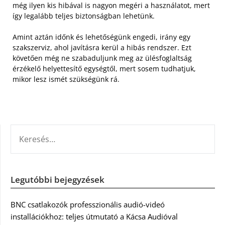
még ilyen kis hibával is nagyon megéri a használatot, mert
így legalább teljes biztonságban lehetünk.
Amint aztán időnk és lehetőségünk engedi, irány egy
szakszerviz, ahol javításra kerül a hibás rendszer. Ezt
követően még ne szabaduljunk meg az ülésfoglaltság
érzékelő helyettesítő egységtől, mert sosem tudhatjuk,
mikor lesz ismét szükségünk rá.
KERESÉS:
Legutóbbi bejegyzések
BNC csatlakozók professzionális audió-videó
installációkhoz: teljes útmutató a Kácsa Audióval