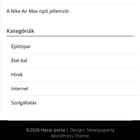
A Nike Air Max cipő jellemzői
Kategóriák
Építőipar
Étel-Ital
Hírek
Internet
Szolgáltatás
©2026 Hazai porta
| Design:
Newspaperly
WordPress Theme