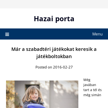
Skip
to
content
Hazai porta
Menu
Már a szabadtéri játékokat keresik a
játékboltokban
Posted on 2016-02-27
Még
javában
tart a tél és
még simán