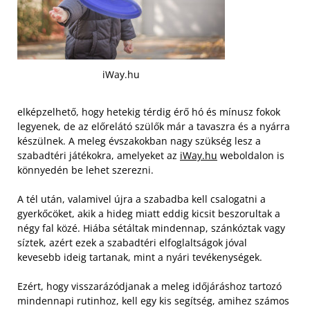
iWay.hu
elképzelhető, hogy hetekig térdig érő hó és mínusz fokok
legyenek, de az előrelátó szülők már a tavaszra és a nyárra
készülnek. A meleg évszakokban nagy szükség lesz a
szabadtéri játékokra, amelyeket az
iWay.hu
weboldalon is
könnyedén be lehet szerezni.
A tél után, valamivel újra a szabadba kell csalogatni a
gyerkőcöket, akik a hideg miatt eddig kicsit beszorultak a
négy fal közé. Hiába sétáltak mindennap, szánkóztak vagy
síztek, azért ezek a szabadtéri elfoglaltságok jóval
kevesebb ideig tartanak, mint a nyári tevékenységek.
Ezért, hogy visszarázódjanak a meleg időjáráshoz tartozó
mindennapi rutinhoz, kell egy kis segítség, amihez számos