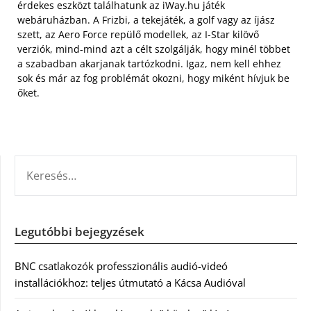
érdekes eszközt találhatunk az iWay.hu játék
webáruházban.
A Frizbi, a tekejáték, a golf vagy az íjász
szett, az Aero Force repülő modellek, az I-Star kilövő
verziók, mind-mind azt a célt szolgálják, hogy minél többet
a szabadban akarjanak tartózkodni. Igaz, nem kell ehhez
sok és már az fog problémát okozni, hogy miként hívjuk be
őket.
KERESÉS:
Legutóbbi bejegyzések
BNC csatlakozók professzionális audió-videó
installációkhoz: teljes útmutató a Kácsa Audióval