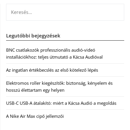
KERESÉS:
Legutóbbi bejegyzések
BNC csatlakozók professzionális audió-videó
installációkhoz: teljes útmutató a Kácsa Audióval
Az ingatlan értékbecslés az első kötelező lépés
Elektromos roller kiegészítők: biztonság, kényelem és
hosszú élettartam egy helyen
USB-C USB-A átalakító: miért a Kácsa Audió a megoldás
A Nike Air Max cipő jellemzői