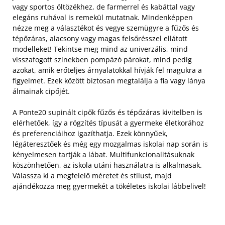
vagy sportos öltözékhez, de farmerrel és kabáttal vagy
elegáns ruhával is remekül mutatnak. Mindenképpen
nézze meg a választékot és vegye szemügyre a fűzős és
tépőzáras, alacsony vagy magas felsőrésszel ellátott
modelleket! Tekintse meg mind az univerzális, mind
visszafogott színekben pompázó párokat, mind pedig
azokat, amik erőteljes árnyalatokkal hívják fel magukra a
figyelmet. Ezek között biztosan megtalálja a fia vagy lánya
álmainak cipőjét.
A Ponte20 supinált cipők fűzős és tépőzáras kivitelben is
elérhetőek, így a rögzítés típusát a gyermeke életkorához
és preferenciáihoz igazíthatja. Ezek könnyűek,
légáteresztőek és még egy mozgalmas iskolai nap során is
kényelmesen tartják a lábat. Multifunkcionalitásuknak
köszönhetően, az iskola utáni használatra is alkalmasak.
Válassza ki a megfelelő méretet és stílust, majd
ajándékozza meg gyermekét a tökéletes iskolai lábbelivel!