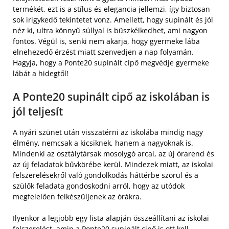
termékét, ezt is a stílus és elegancia jellemzi, így biztosan
sok irigykedő tekintetet vonz. Amellett, hogy supinált és jól
néz ki, ultra könnyű súllyal is büszkélkedhet, ami nagyon
fontos. Végül is, senki nem akarja, hogy gyermeke lába
elnehezedő érzést miatt szenvedjen a nap folyamán.
Hagyja, hogy a Ponte20 supinált cipő megvédje gyermeke
lábát a hidegtől!
A Ponte20 supinált cipő az iskolában is
jól teljesít
A nyári szünet után visszatérni az iskolába mindig nagy
élmény, nemcsak a kicsiknek, hanem a nagyoknak is.
Mindenki az osztálytársak mosolygó arcai, az új órarend és
az új feladatok bűvkörébe kerül. Mindezek miatt, az iskolai
felszerelésekről való gondolkodás háttérbe szorul és a
szülők feladata gondoskodni arról, hogy az utódok
megfelelően felkészüljenek az órákra.
Ilyenkor a legjobb egy lista alapján összeállítani az iskolai
felszerelést, amin a Ponte20 supinált cipő is ott kell