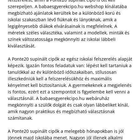
szerepeljen. A babaesgyerekcipo.hu webshop kínálatába
megbízható ajánlatok kerültek be a különböző korú és
iskolai szakaszban lévő fiúknak és lányoknak, amik a
legigényesebb diákok elvárásainak is megfelelnek. A
méretek széles választéka, valamint a modellek, minták és
színek változatossága megkönnyíti az iskolai lábbeli
kiválasztását.
A Ponte20 supinált cipők az egész iskolai felszerelés alapját
képezik. Igazán fontos feladatuk van: lépést kell tartaniuk a
tanulókkal az év különböző időszakaiban, stílusosan
illeszkedniük kell a felszerelésükhöz és maximális
kényelmet kell biztosítaniuk. A gyermekeknek a megjelenés
is fontos, ezért ezt a szempontot is figyelembe kell venni a
választásnál. A babaesgyerekcipo.hu webáruház
megkönnyíti a szülők dolgát és csak olyan lábbeliket kínál,
amik nagyon praktikus és megbízható választásnak
számítanak.
A Ponte20 supinált cipők a melegebb hónapokban is jól
jönnek majd iskolába menet. Nagyon jól illenek alkalmi