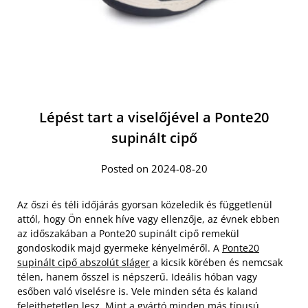
Lépést tart a viselőjével a Ponte20
supinált cipő
Posted on 2024-08-20
Az őszi és téli időjárás gyorsan közeledik és függetlenül
attól, hogy Ön ennek híve vagy ellenzője, az évnek ebben
az időszakában a Ponte20 supinált cipő remekül
gondoskodik majd gyermeke kényelméről. A
Ponte20
supinált cipő abszolút sláger
a kicsik körében és nemcsak
télen, hanem ősszel is népszerű. Ideális hóban vagy
esőben való viselésre is. Vele minden séta és kaland
felejthetetlen lesz. Mint a gyártó minden más típusú