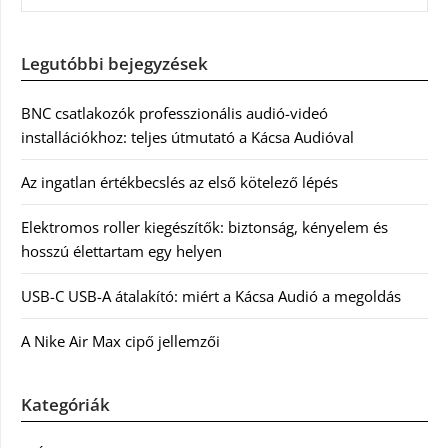
Legutóbbi bejegyzések
BNC csatlakozók professzionális audió-videó
installációkhoz: teljes útmutató a Kácsa Audióval
Az ingatlan értékbecslés az első kötelező lépés
Elektromos roller kiegészítők: biztonság, kényelem és
hosszú élettartam egy helyen
USB-C USB-A átalakító: miért a Kácsa Audió a megoldás
A Nike Air Max cipő jellemzői
Kategóriák