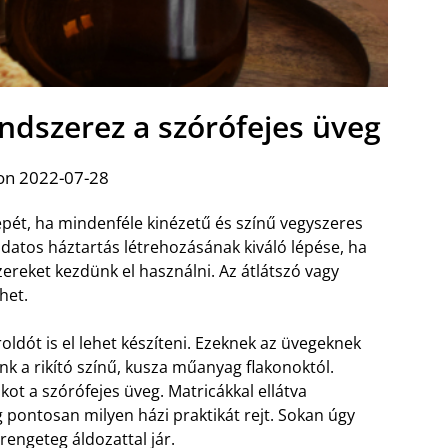
ndszerez a szórófejes üveg
on 2022-07-28
épét, ha mindenféle kinézetű és színű vegyszeres
tudatos háztartás létrehozásának kiváló lépése, ha
zereket kezdünk el használni. Az átlátszó vagy
het.
ldót is el lehet készíteni. Ezeknek az üvegeknek
 a rikító színű, kusza műanyag flakonoktól.
kot a szórófejes üveg. Matricákkal ellátva
pontosan milyen házi praktikát rejt. Sokan úgy
engeteg áldozattal jár.