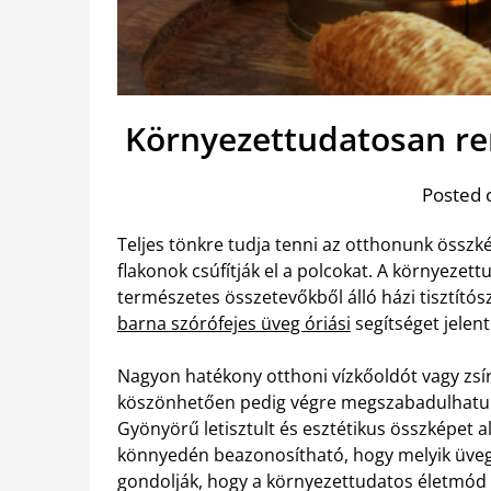
Környezettudatosan re
Posted 
Teljes tönkre tudja tenni az otthonunk összk
flakonok csúfítják el a polcokat. A környezet
természetes összetevőkből álló házi tisztítós
barna szórófejes üveg óriási
segítséget jelent
Nagyon hatékony otthoni vízkőoldót vagy zsíro
köszönhetően pedig végre megszabadulhatunk
Gyönyörű letisztult és esztétikus összképet al
könnyedén beazonosítható, hogy melyik üveg 
gondolják, hogy a környezettudatos életmód r