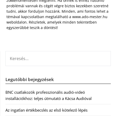
zökkenőmentesen megtenni. Ha önnek is ehhez hasonló
problémái vannak és cégét végre biztos kezekben szeretné
tudni, akkor forduljon hozzánk. Minden, ami fontos lehet a
témával kapcsolatban megtalálható a www.ado-mester.hu
weboldalon. Részletek, amelyek minden tekintetben
egyszerűbbé teszik a döntést!
KERESÉS:
Legutóbbi bejegyzések
BNC csatlakozók professzionális audió-videó
installációkhoz: teljes útmutató a Kácsa Audióval
Az ingatlan értékbecslés az első kötelező lépés