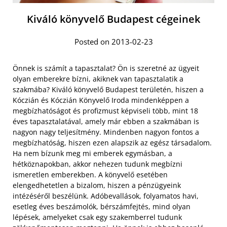
Kiváló könyvelő Budapest cégeinek
Posted on 2013-02-23
Önnek is számít a tapasztalat? Ön is szeretné az ügyeit
olyan emberekre bízni, akiknek van tapasztalatik a
szakmába? Kiváló könyvelő Budapest területén, hiszen a
Kóczián és Kóczián Könyvelő Iroda mindenképpen a
megbízhatóságot és profizmust képviseli több, mint 18
éves tapasztalatával, amely már ebben a szakmában is
nagyon nagy teljesítmény. Mindenben nagyon fontos a
megbízhatóság, hiszen ezen alapszik az egész társadalom.
Ha nem bízunk meg mi emberek egymásban, a
hétköznapokban, akkor nehezen tudunk megbízni
ismeretlen emberekben. A könyvelő esetében
elengedhetetlen a bizalom, hiszen a pénzügyeink
intézéséről beszélünk.
Adóbevallások, folyamatos havi,
esetleg éves beszámolók, bérszámfejtés, mind olyan
lépések, amelyeket csak egy szakemberrel tudunk