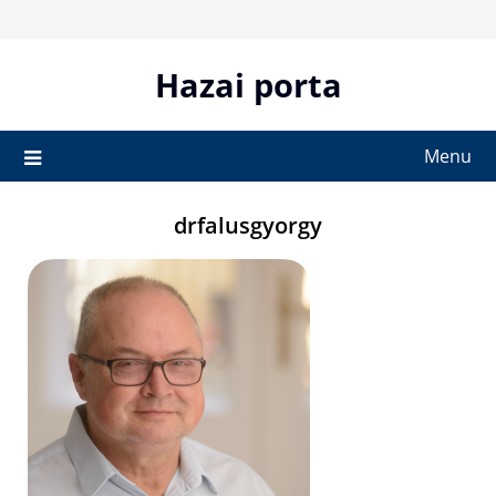
Skip
to
content
Hazai porta
Menu
drfalusgyorgy