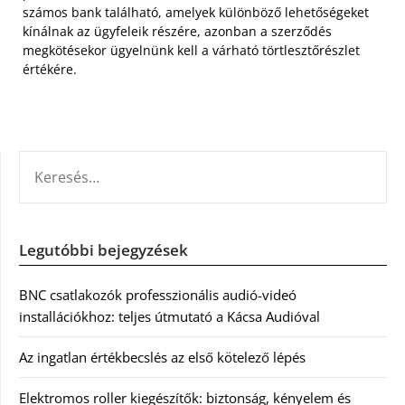
számos bank található, amelyek különböző lehetőségeket
kínálnak az ügyfeleik részére, azonban a szerződés
megkötésekor ügyelnünk kell a várható törtlesztőrészlet
értékére.
KERESÉS:
Legutóbbi bejegyzések
BNC csatlakozók professzionális audió-videó
installációkhoz: teljes útmutató a Kácsa Audióval
Az ingatlan értékbecslés az első kötelező lépés
Elektromos roller kiegészítők: biztonság, kényelem és