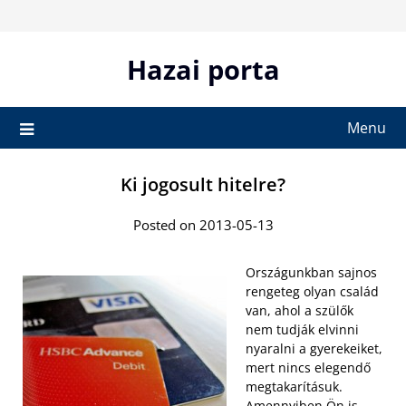
Skip
to
content
Hazai porta
Menu
Ki jogosult hitelre?
Posted on 2013-05-13
Országunkban sajnos
rengeteg olyan család
van, ahol a szülők
nem tudják elvinni
nyaralni a gyerekeiket,
mert nincs elegendő
megtakarításuk.
Amennyiben Ön is