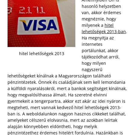
hasonló helyzetben
van, akkor érdemes
megnéznie, hogy
milyenek a
hitel
lehetőségek 2013-ban
.
Ha megnyitja az
internetes
portálunkat, akkor
hitel lehetőségek 2013
tájékozódhat arról,
hogy milyen
nagyszerű
lehetőségeket kínálnak a Magyarországon található
pénzintézetek. Önnek és családjának sem kell lemondania
a külföldi nyaralásokról, mert a bankok segítséget kínálnak,
hogy megvalósíthassa álmait.
Ha szeretné elvinni
gyermekeit a tengerpartra, akkor ezt akár az idei nyáron is
megteheti, mert vannak kedvező hitel lehetőségek 2013-
ban is. A weboldalunkon nagyon hasznos cikkeket találhat,
amelyeket célszerű elolvasnia, mert az azokban leírtak
alapján könnyebben eldöntheti, hogy melyik
pénzintézethez érdemes hitelért fordulnia. Hazánkban is