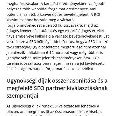
meghatározásakor. A keresési eredményekben való jobb
helyezés több weboldal forgalmat eredményez, ami
potenciálisan több konverziót és bevételt jelent. A ROI
kiszámításához becsüld meg a várható
forgalomnövekedést a célzott kulcsszavakra, majd az
átlagos konverziós rátádat és egy vásárló átlagos értékét
figyelembe véve kalkuláld a várható bevételnövekedést. Ezt
vesd össze a SEO költségeiddel. Fontos, hogy a SEO hosszú
távú stratégia, így a befektetés megtérülése nem azonnal
jelentkezik – általában 6-12 hónapot vagy még többet is
igénybe vehet, mire jelentős eredményeket látsz. Ez a
türelmi időszak azonban megéri, hiszen a jól kivitelezett
SEO évekig hozhatja a forgalmat és a konverziókat.
Ügynökségi díjak összehasonlítása és a
megfelelő SEO partner kiválasztásának
szempontjai
Az ügynökségi díjak rendkívül változatosak lehetnek a
piacon, ami megnehezíti az összehasonlítást. A kisebb,