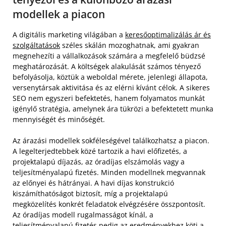
modellek a piacon
A digitális marketing világában a
keresőoptimalizálás ár és
szolgáltatások
széles skálán mozoghatnak, ami gyakran
megnehezíti a vállalkozások számára a megfelelő büdzsé
meghatározását. A költségek alakulását számos tényező
befolyásolja, köztük a weboldal mérete, jelenlegi állapota,
versenytársak aktivitása és az elérni kívánt célok. A sikeres
SEO nem egyszeri befektetés, hanem folyamatos munkát
igénylő stratégia, amelynek ára tükrözi a befektetett munka
mennyiségét és minőségét.
Az árazási modellek sokféleségével találkozhatsz a piacon.
A legelterjedtebbek közé tartozik a havi előfizetés, a
projektalapú díjazás, az óradíjas elszámolás vagy a
teljesítményalapú fizetés. Minden modellnek megvannak
az előnyei és hátrányai. A havi díjas konstrukció
kiszámíthatóságot biztosít, míg a projektalapú
megközelítés konkrét feladatok elvégzésére összpontosít.
Az óradíjas modell rugalmasságot kínál, a
teljesítményalapú fizetés pedig az eredményekhez köti a