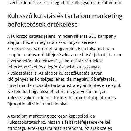
ezért érdemes ezekre megfelelő költségvetést elkülöníteni.
Kulcsszó kutatás és tartalom marketing
befektetések értékelése
A kulcsszó kutatás jelenti minden sikeres SEO kampány
alapját, hiszen meghatározza, milyen keresési
kifejezésekre szeretnél rangsorolni. Ez a folyamat nem
csupán a népszerű kifejezések azonosítását jelenti, hanem
a versenytársak elemzését, a keresési szándékok
feltérképezését és a legértékesebb kulcsszavak
kiválasztását is. Az alapos kulcsszókutatás ugyan
időigényes és költséges lehet, de megtérülő befektetés,
mivel minden további tartalomstratégiai döntés erre épül.
Ne feledd, hogy olcsóbb előre megtervezni, milyen
kulcsszavakra érdemes fókuszálni, mint utólag átírni és
újraoptimalizálni a tartalmakat.
A tartalom marketing szorosan kapcsolódik a
kulcsszókutatáshoz, hiszen a feltárt kifejezésekre kell
minőségi, értékes tartalmat létrehozni. Az árak széles