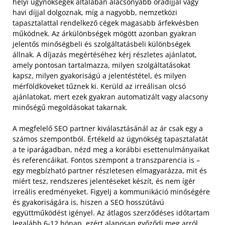
helyi ügynökségek általában alacsonyabb óradíjjal vagy
havi díjjal dolgoznak, míg a nagyobb, nemzetközi
tapasztalattal rendelkező cégek magasabb árfekvésben
működnek. Az árkülönbségek mögött azonban gyakran
jelentős minőségbeli és szolgáltatásbeli különbségek
állnak. A díjazás megértéséhez kérj részletes ajánlatot,
amely pontosan tartalmazza, milyen szolgáltatásokat
kapsz, milyen gyakoriságú a jelentéstétel, és milyen
mérföldköveket tűznek ki. Kerüld az irreálisan olcsó
ajánlatokat, mert ezek gyakran automatizált vagy alacsony
minőségű megoldásokat takarnak.
A megfelelő SEO partner kiválasztásánál az ár csak egy a
számos szempontból. Értékeld az ügynökség tapasztalatát
a te iparágadban, nézd meg a korábbi esettenulmányaikat
és referencáikat. Fontos szempont a transzparencia is –
egy megbízható partner részletesen elmagyarázza, mit és
miért tesz, rendszeres jelentéseket készít, és nem ígér
irreális eredményeket. Figyelj a kommunikáció minőségére
és gyakoriságára is, hiszen a SEO hosszútávú
együttműködést igényel. Az átlagos szerződéses időtartam
legalább 6-12 hónap, ezért alaposan győződj meg arról,