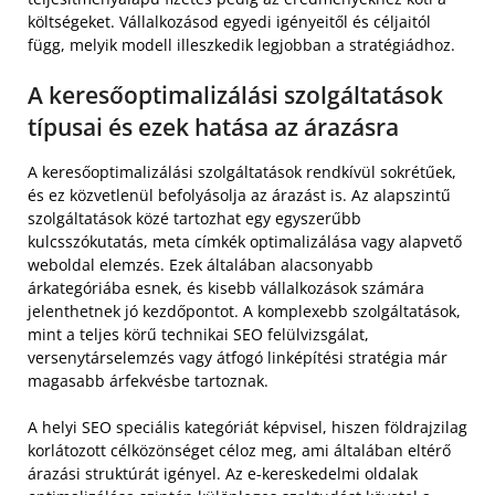
költségeket. Vállalkozásod egyedi igényeitől és céljaitól
függ, melyik modell illeszkedik legjobban a stratégiádhoz.
A keresőoptimalizálási szolgáltatások
típusai és ezek hatása az árazásra
A keresőoptimalizálási szolgáltatások rendkívül sokrétűek,
és ez közvetlenül befolyásolja az árazást is. Az alapszintű
szolgáltatások közé tartozhat egy egyszerűbb
kulcsszókutatás, meta címkék optimalizálása vagy alapvető
weboldal elemzés. Ezek általában alacsonyabb
árkategóriába esnek, és kisebb vállalkozások számára
jelenthetnek jó kezdőpontot. A komplexebb szolgáltatások,
mint a teljes körű technikai SEO felülvizsgálat,
versenytárselemzés vagy átfogó linképítési stratégia már
magasabb árfekvésbe tartoznak.
A helyi SEO speciális kategóriát képvisel, hiszen földrajzilag
korlátozott célközönséget céloz meg, ami általában eltérő
árazási struktúrát igényel. Az e-kereskedelmi oldalak