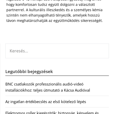
hogy komfortosan tudsz együtt dolgozni a választott
partnerrel. A kulturális illeszkedés és a személyes kémia
szintén nem elhanyagolható tényezők, amelyek hosszú
távon meghatározhatják az együttműködés sikerességét.
KERESÉS:
Legutóbbi bejegyzések
BNC csatlakozók professzionális audió-videó
installációkhoz: teljes útmutató a Kácsa Audióval
Az ingatlan értékbecslés az első kötelező lépés
Elektromos roller kiegészítők: biztonság, kényelem és