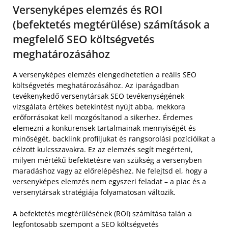
Versenyképes elemzés és ROI
(befektetés megtérülése) számítások a
megfelelő SEO költségvetés
meghatározásához
A versenyképes elemzés elengedhetetlen a reális SEO
költségvetés meghatározásához. Az iparágadban
tevékenykedő versenytársak SEO tevékenységének
vizsgálata értékes betekintést nyújt abba, mekkora
erőforrásokat kell mozgósítanod a sikerhez. Érdemes
elemezni a konkurensek tartalmainak mennyiségét és
minőségét, backlink profiljukat és rangsorolási pozícióikat a
célzott kulcsszavakra. Ez az elemzés segít megérteni,
milyen mértékű befektetésre van szükség a versenyben
maradáshoz vagy az előrelépéshez. Ne felejtsd el, hogy a
versenyképes elemzés nem egyszeri feladat – a piac és a
versenytársak stratégiája folyamatosan változik.
A befektetés megtérülésének (ROI) számítása talán a
legfontosabb szempont a SEO költségvetés