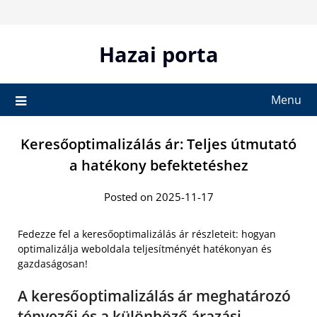
Skip
to
content
Hazai porta
Menu
Keresőoptimalizálás ár: Teljes útmutató
a hatékony befektetéshez
Posted on 2025-11-17
Fedezze fel a keresőoptimalizálás ár részleteit: hogyan
optimalizálja weboldala teljesítményét hatékonyan és
gazdaságosan!
A keresőoptimalizálás ár meghatározó
tényezői és a különböző árazási