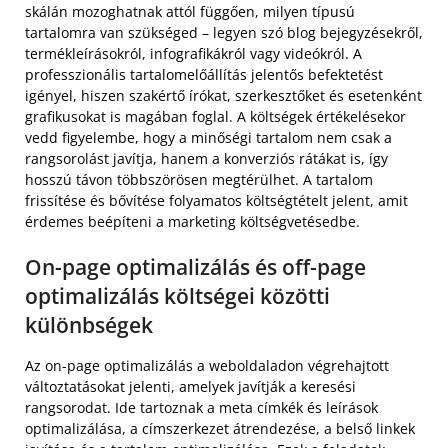
skálán mozoghatnak attól függően, milyen típusú
tartalomra van szükséged – legyen szó blog bejegyzésekről,
termékleírásokról, infografikákról vagy videókról. A
professzionális tartalomelőállítás jelentős befektetést
igényel, hiszen szakértő írókat, szerkesztőket és esetenként
grafikusokat is magában foglal. A költségek értékelésekor
vedd figyelembe, hogy a minőségi tartalom nem csak a
rangsorolást javítja, hanem a konverziós rátákat is, így
hosszú távon többszörösen megtérülhet. A tartalom
frissítése és bővítése folyamatos költségtételt jelent, amit
érdemes beépíteni a marketing költségvetésedbe.
On-page optimalizálás és off-page
optimalizálás költségei közötti
különbségek
Az on-page optimalizálás a weboldaladon végrehajtott
változtatásokat jelenti, amelyek javítják a keresési
rangsorodat. Ide tartoznak a meta címkék és leírások
optimalizálása, a címszerkezet átrendezése, a belső linkek