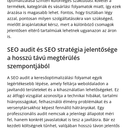
optimalizálása szintén különleges szaktudást követel a
termékek, kategóriák és vásárlási folyamatok miatt, így ezek
árazása is magasabb lehet. Fontos, hogy tisztában légy
azzal, pontosan milyen szolgáltatásokra van szükséged,
mielőtt árajánlatokat kérsz, mert a különböző csomagok
jelentősen eltérő tartalmúak lehetnek ugyanazon az áron
is.
SEO audit és SEO stratégia jelentősége
a hosszú távú megtérülés
szempontjából
A SEO audit a keresőoptimalizálási folyamat egyik
legértékesebb lépése, amely feltárja weboldaladon a
javítandó területeket és a kihasználatlan lehetőségeket. Ez
az átfogó vizsgálat azonosítja a technikai hibákat, tartalmi
hiányosságokat, felhasználói élmény problémákat és a
versenytársakhoz képest fennálló hátrányokat. Egy
professzionális audit nemcsak a jelenlegi állapotot méri
fel, hanem konkrét javaslatokat is tesz a javításra. Bár ez
kezdeti költségnek tűnhet, valójában hosszú távon jelentős