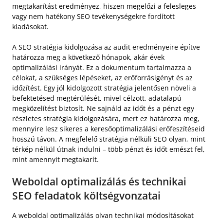
megtakarítást eredményez, hiszen megelőzi a felesleges
vagy nem hatékony SEO tevékenységekre fordított
kiadásokat.
A SEO stratégia kidolgozása az audit eredményeire építve
határozza meg a következő hónapok, akár évek
optimalizálási irányát. Ez a dokumentum tartalmazza a
célokat, a szükséges lépéseket, az erőforrásigényt és az
időzítést. Egy jól kidolgozott stratégia jelentősen növeli a
befektetésed megtérülését, mivel célzott, adatalapú
megközelítést biztosít. Ne sajnáld az időt és a pénzt egy
részletes stratégia kidolgozására, mert ez határozza meg,
mennyire lesz sikeres a keresőoptimalizálási erőfeszítéseid
hosszú távon. A megfelelő stratégia nélküli SEO olyan, mint
térkép nélkül útnak indulni – több pénzt és időt emészt fel,
mint amennyit megtakarít.
Weboldal optimalizálás és technikai
SEO feladatok költségvonzatai
A weboldal optimalizálás olyan technikai módosításokat