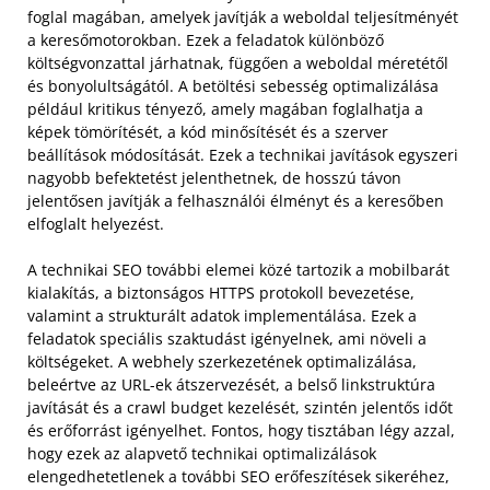
foglal magában, amelyek javítják a weboldal teljesítményét
a keresőmotorokban. Ezek a feladatok különböző
költségvonzattal járhatnak, függően a weboldal méretétől
és bonyolultságától. A betöltési sebesség optimalizálása
például kritikus tényező, amely magában foglalhatja a
képek tömörítését, a kód minősítését és a szerver
beállítások módosítását. Ezek a technikai javítások egyszeri
nagyobb befektetést jelenthetnek, de hosszú távon
jelentősen javítják a felhasználói élményt és a keresőben
elfoglalt helyezést.
A technikai SEO további elemei közé tartozik a mobilbarát
kialakítás, a biztonságos HTTPS protokoll bevezetése,
valamint a strukturált adatok implementálása. Ezek a
feladatok speciális szaktudást igényelnek, ami növeli a
költségeket. A webhely szerkezetének optimalizálása,
beleértve az URL-ek átszervezését, a belső linkstruktúra
javítását és a crawl budget kezelését, szintén jelentős időt
és erőforrást igényelhet. Fontos, hogy tisztában légy azzal,
hogy ezek az alapvető technikai optimalizálások
elengedhetetlenek a további SEO erőfeszítések sikeréhez,