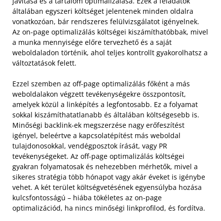
javítása és a tartalom optimalizálása. Ezek a feladatok
általában egyszeri költséget jelentenek minden oldalra
vonatkozóan, bár rendszeres felülvizsgálatot igényelnek.
Az on-page optimalizálás költségei kiszámíthatóbbak, mivel
a munka mennyisége előre tervezhető és a saját
weboldaladon történik, ahol teljes kontrollt gyakorolhatsz a
változtatások felett.
Ezzel szemben az off-page optimalizálás főként a más
weboldalakon végzett tevékenységekre összpontosít,
amelyek közül a linképítés a legfontosabb. Ez a folyamat
sokkal kiszámíthatatlanabb és általában költségesebb is.
Minőségi backlink-ek megszerzése nagy erőfeszítést
igényel, beleértve a kapcsolatépítést más weboldal
tulajdonosokkal, vendégposztok írását, vagy PR
tevékenységeket. Az off-page optimalizálás költségei
gyakran folyamatosak és nehezebben mérhetők, mivel a
sikeres stratégia több hónapot vagy akár éveket is igénybe
vehet. A két terület költségvetésének egyensúlyba hozása
kulcsfontosságú – hiába tökéletes az on-page
optimalizációd, ha nincs minőségi linkprofilod, és fordítva.