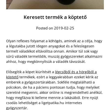
Keresett termék a köptető
Posted on 2019-02-25
Olyan reflexes folyamat a köhögés, aminek az a célja, hogy
a légutakba jutott idegen anyagokat és a feleslegesen
termelt váladékot eltávolítsa onnan. Amikor túl sok vagy
sűrű váladék termelődik, muszáj gyógyszereket alkalmazni
ahhoz, hogy megkönnyítsük a váladék távozását.
Elősegítik a köpet kiürítését a
légcsőből és a hörgőből a
köptető
termékek, ezért a leggyakrabban ezeket kérik az
emberek a gyógyszertárakban. Sokféle megtalálható a
polcokon, de ha a páciens pontosan tudja, hogy melyiket
szeretné megvenni, akkor online is megrendelheti anélkül,
hogy megfázva ki kellene mennie a lakásából. Erre nyújt
csodás lehetőséget a ligetpatika.hu internetes
gyógyszertár.