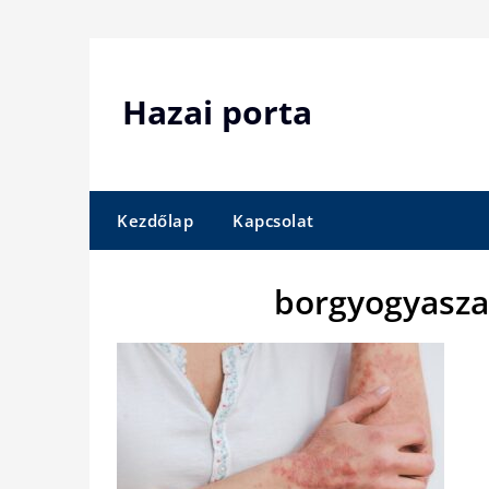
Skip
to
content
Hazai porta
Kezdőlap
Kapcsolat
borgyogyasza